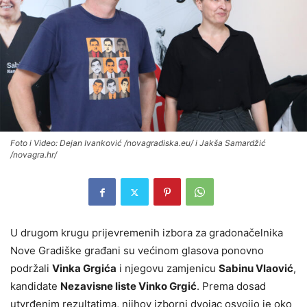
Foto i Video: Dejan Ivanković /novagradiska.eu/ i Jakša Samardžić
/novagra.hr/
U drugom krugu prijevremenih izbora za gradonačelnika
Nove Gradiške građani su većinom glasova ponovno
podržali
Vinka Grgića
i njegovu zamjenicu
Sabinu Vlaović
,
kandidate
Nezavisne liste Vinko Grgić
. Prema dosad
utvrđenim rezultatima, njihov izborni dvojac osvojio je oko