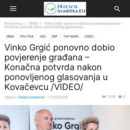
Naslovnica
GRAD
Vinko Grgić ponovno dobio povjerenje građana –
Konačna potvrda nakon ponovljenog glasovanja...
GRAD
POLITIKA
HDZ
SDP
TOP NEWS
VIDEO
Vinko Grgić ponovno dobio
povjerenje građana –
Konačna potvrda nakon
ponovljenog glasovanja u
Kovačevcu /VIDEO/
1359
0
Objavio
Dejan Ivanković
-
01/06/2026