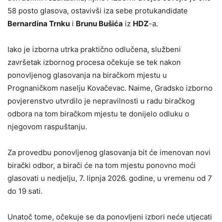
58 posto glasova, ostavivši iza sebe protukandidate
Bernardina Trnku
i
Brunu Bušića
iz
HDZ
-a.
Iako je izborna utrka praktično odlučena, službeni
završetak izbornog procesa očekuje se tek nakon
ponovljenog glasovanja na biračkom mjestu u
Prognaničkom naselju Kovačevac. Naime, Gradsko izborno
povjerenstvo utvrdilo je nepravilnosti u radu biračkog
odbora na tom biračkom mjestu te donijelo odluku o
njegovom raspuštanju.
Za provedbu ponovljenog glasovanja bit će imenovan novi
birački odbor, a birači će na tom mjestu ponovno moći
glasovati u nedjelju, 7. lipnja 2026. godine, u vremenu od 7
do 19 sati.
Unatoč tome, očekuje se da ponovljeni izbori neće utjecati