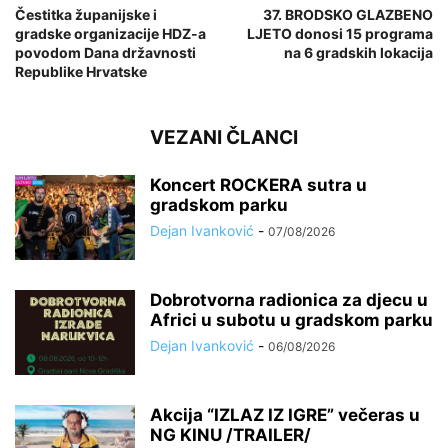
Čestitka županijske i
37. BRODSKO GLAZBENO
gradske organizacije HDZ-a
LJETO donosi 15 programa
povodom Dana državnosti
na 6 gradskih lokacija
Republike Hrvatske
VEZANI ČLANCI
Koncert ROCKERA sutra u
gradskom parku
Dejan Ivanković
-
07/08/2026
Dobrotvorna radionica za djecu u
Africi u subotu u gradskom parku
Dejan Ivanković
-
06/08/2026
Akcija “IZLAZ IZ IGRE” večeras u
NG KINU /TRAILER/