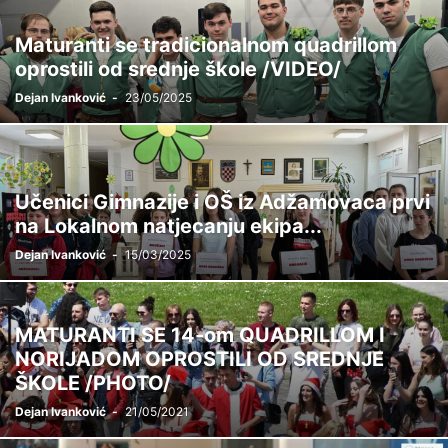
Maturanti se tradicionalnom quadrillom
oprostili od srednje škole /VIDEO/
Dejan Ivanković
-
23/05/2025
Učenici Gimnazije i OŠ iz Adžamovaca prvi
na Lokalnom natjecanju ekipa...
Dejan Ivanković
-
15/03/2025
MATURANTI SE 14-om QUADRILLOM I
NORIJADOM OPROSTILI OD SREDNJE
ŠKOLE /PHOTO/
Dejan Ivanković
-
21/05/2021