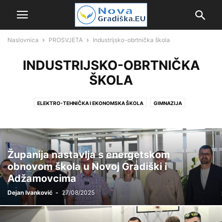
Naslovnica
PROSVJETA
Industrijsko-obrtnička škola
INDUSTRIJSKO-OBRTNIČKA
ŠKOLA
ELEKTRO-TEHNIČKA I EKONOMSKA ŠKOLA
GIMNAZIJA
INDUSTRIJSKO-OBRTNIČKA ŠKOLA
OŠ "LJUDEVIT GAJ"
OŠ "MATO LOVRAK"
VRTIĆI
Županija nastavlja s energetskom
obnovom škola u Novoj Gradiški i
Adžamovcima
Dejan Ivanković
-
27/08/2025