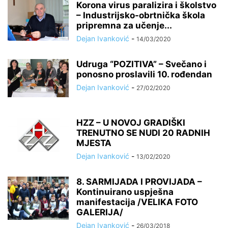
Korona virus paralizira i školstvo
– Industrijsko-obrtnička škola
pripremna za učenje...
Dejan Ivanković
-
14/03/2020
Udruga “POZITIVA” – Svečano i
ponosno proslavili 10. rođendan
Dejan Ivanković
-
27/02/2020
HZZ – U NOVOJ GRADIŠKI
TRENUTNO SE NUDI 20 RADNIH
MJESTA
Dejan Ivanković
-
13/02/2020
8. SARMIJADA I PROVIJADA –
Kontinuirano uspješna
manifestacija /VELIKA FOTO
GALERIJA/
Dejan Ivanković
-
26/03/2018