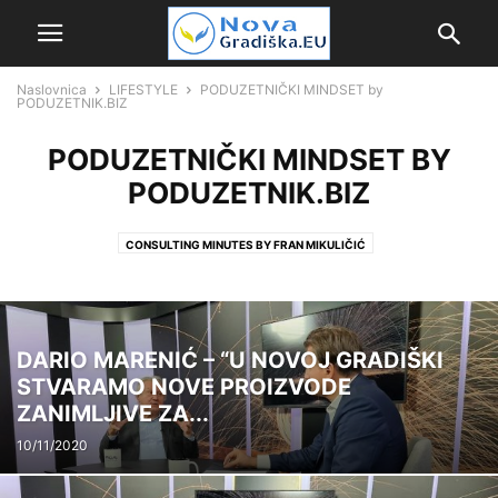
Naslovnica
LIFESTYLE
PODUZETNIČKI MINDSET by
PODUZETNIK.BIZ
PODUZETNIČKI MINDSET BY
PODUZETNIK.BIZ
CONSULTING MINUTES BY FRAN MIKULIČIĆ
PODUZETNIČKI MINDSET BY PODUZETNIK.BIZ
SCENA
DARIO MARENIĆ – “U NOVOJ GRADIŠKI
STVARAMO NOVE PROIZVODE
ZANIMLJIVE ZA...
10/11/2020