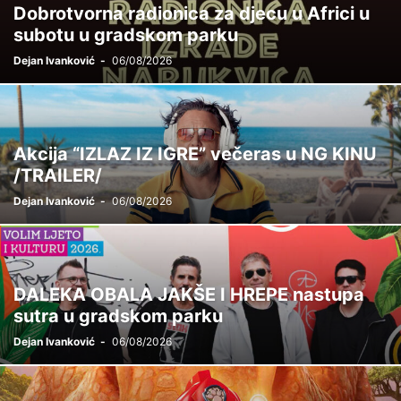
Dobrotvorna radionica za djecu u Africi u
subotu u gradskom parku
Dejan Ivanković
-
06/08/2026
Akcija “IZLAZ IZ IGRE” večeras u NG KINU
/TRAILER/
Dejan Ivanković
-
06/08/2026
DALEKA OBALA JAKŠE I HREPE nastupa
sutra u gradskom parku
Dejan Ivanković
-
06/08/2026