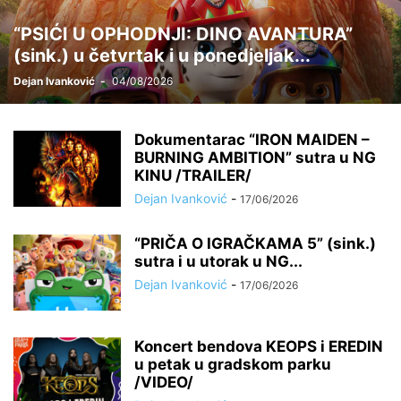
“PSIĆI U OPHODNJI: DINO AVANTURA”
(sink.) u četvrtak i u ponedjeljak...
Dejan Ivanković
-
04/08/2026
Dokumentarac “IRON MAIDEN –
BURNING AMBITION” sutra u NG
KINU /TRAILER/
Dejan Ivanković
-
17/06/2026
“PRIČA O IGRAČKAMA 5” (sink.)
sutra i u utorak u NG...
Dejan Ivanković
-
17/06/2026
Koncert bendova KEOPS i EREDIN
u petak u gradskom parku
/VIDEO/