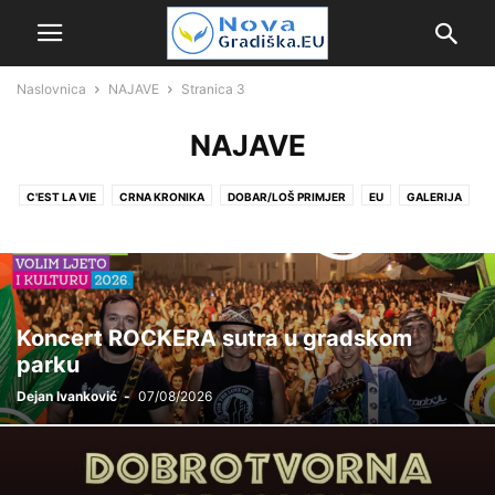
Naslovnica
NAJAVE
Stranica 3
NAJAVE
C'EST LA VIE
CRNA KRONIKA
DOBAR/LOŠ PRIMJER
EU
GALERIJA
GRAD
HRVATSKA I SVIJET
KOLUMNE
LIFESTYLE
NAJAVE
NAŠE ZDRAVLJE
NEWS
OPĆINE
POLITIKA
PROSVJETA
SPORT
TOP NEWS
UDRUGE
VIDEO
ŽUPANIJA
Koncert ROCKERA sutra u gradskom
parku
Dejan Ivanković
-
07/08/2026