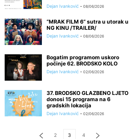
Dejan Ivanković
-
08/06/2026
“MRAK FILM 6” sutra u utorak u
NG KINU /TRAILER/
Dejan Ivanković
-
08/06/2026
Bogatim programom uskoro
počinje 62. BRODSKO KOLO
Dejan Ivanković
-
02/06/2026
37. BRODSKO GLAZBENO LJETO
donosi 15 programa na 6
gradskih lokacija
Dejan Ivanković
-
02/06/2026
2
3
4