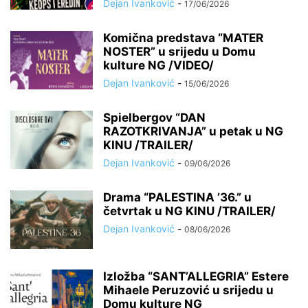
Dejan Ivanković
-
17/06/2026
Komična predstava “MATER
NOSTER” u srijedu u Domu
kulture NG /VIDEO/
Dejan Ivanković
-
15/06/2026
Spielbergov “DAN
RAZOTKRIVANJA” u petak u NG
KINU /TRAILER/
Dejan Ivanković
-
09/06/2026
Drama “PALESTINA ’36.” u
četvrtak u NG KINU /TRAILER/
Dejan Ivanković
-
08/06/2026
Izložba “SANT’ALLEGRIA” Estere
Mihaele Peruzović u srijedu u
Domu kulture NG