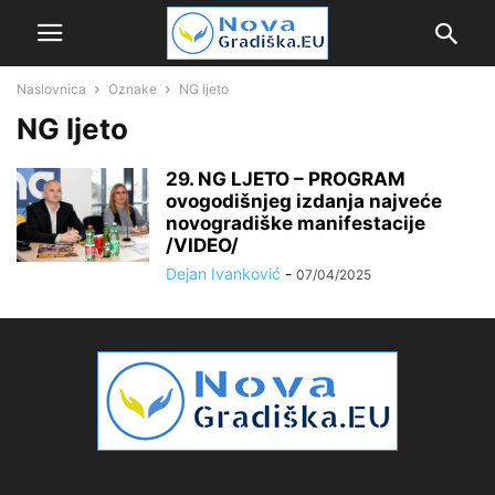
Naslovnica
Oznake
NG ljeto
NG ljeto
29. NG LJETO – PROGRAM
ovogodišnjeg izdanja najveće
novogradiške manifestacije
/VIDEO/
Dejan Ivanković
-
07/04/2025