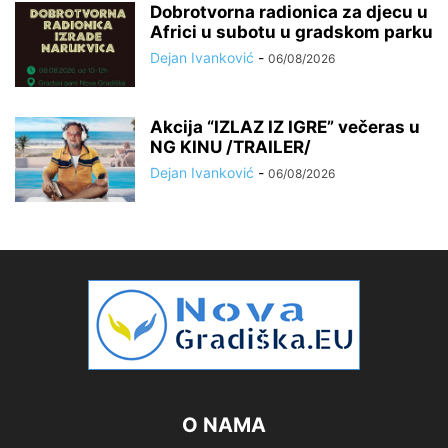
Dobrotvorna radionica za djecu u
Africi u subotu u gradskom parku
Dejan Ivanković
-
06/08/2026
Akcija “IZLAZ IZ IGRE” večeras u
NG KINU /TRAILER/
Dejan Ivanković
-
06/08/2026
O NAMA