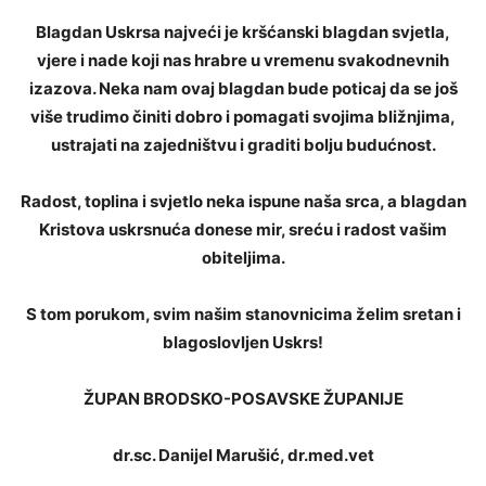
Blagdan Uskrsa najveći je kršćanski blagdan svjetla,
vjere i nade koji nas hrabre u vremenu svakodnevnih
izazova. Neka nam ovaj blagdan bude poticaj da se još
više trudimo činiti dobro i pomagati svojima bližnjima,
ustrajati na zajedništvu i graditi bolju budućnost.
Radost, toplina i svjetlo neka ispune naša srca, a blagdan
Kristova uskrsnuća donese mir, sreću i radost vašim
obiteljima.
S tom porukom, svim našim stanovnicima želim sretan i
blagoslovljen Uskrs!
ŽUPAN BRODSKO-POSAVSKE ŽUPANIJE
dr.sc. Danijel Marušić, dr.med.vet