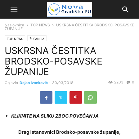
Naslovnica
TOP NEWS
USKRSNA ČESTITKA BRODSKO-POSAVSKE
ŽUPANIJE
TOP NEWS
ŽUPANIJA
USKRSNA ČESTITKA
BRODSKO-POSAVSKE
ŽUPANIJE
2203
0
Objavio
Dejan Ivanković
-
30/03/2018
KLIKNITE NA SLIKU ZBOG POVEĆANJA
Dragi stanovnici Brodsko-posavske županije,