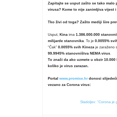
Zapitajte se usput zašto se tako malo 
virusa? Kome to nije zanimljiva vijest i
Tko živi od toga? Zašto mediji šire pr
Usput,
Kina
ima
1.386.000.000 stanovni
milijarde stanovnika
. To je
0.0055% svi
“Čak”
0.0055% svih Kineza
je zaraženo s
99.9945% stanovništva NEMA virus
.
To znači da ako uzmete u obzir 10.000 K
koliko je virus zarazan.
Portal
www.promise.hr
donosi slijedeći
vezano za Corona virus:
Sladoljev: ”Corona je g