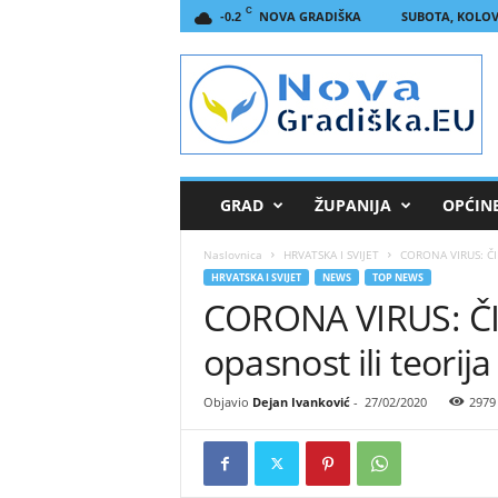
C
NOVA GRADIŠKA
SUBOTA, KOLOVO
-0.2
N
o
v
a
G
r
a
GRAD
ŽUPANIJA
OPĆIN
d
i
Naslovnica
HRVATSKA I SVIJET
CORONA VIRUS: ČIN
š
HRVATSKA I SVIJET
NEWS
TOP NEWS
k
CORONA VIRUS: ČI
a
.
opasnost ili teorija
E
U
Objavio
Dejan Ivanković
-
27/02/2020
2979