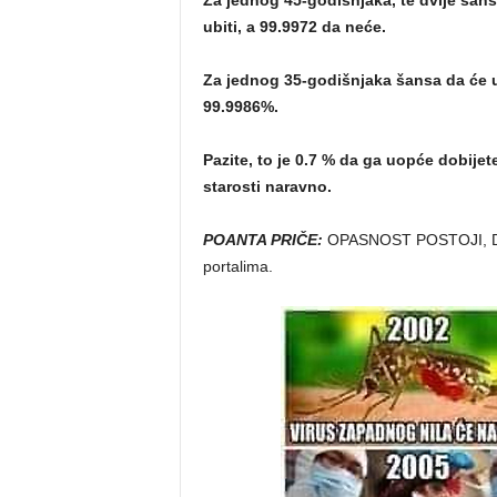
Za jednog 45-godišnjaka, te dvije šan
ubiti, a 99.9972 da neće.
Za jednog 35-godišnjaka šansa da će um
99.9986%.
Pazite, to je 0.7 % da ga uopće dobije
starosti naravno.
POANTA PRIČE:
OPASNOST POSTOJI, DA. N
portalima.