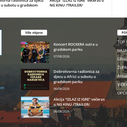
vorna radionica za djecu
Akcija “IZLAZ IZ IGRE” večeras u
i u subotu u gradskom
NG KINU /TRAILER/
Više objava
PO
TOP
Koncert ROCKERA sutra u
gradskom parku
NAJA
07/08/2026
GRA
ŽUPA
Dobrotvorna radionica za
djecu u Africi u subotu u
Aktua
gradskom parku
VIDE
com
06/08/2026
OPĆI
Akcija “IZLAZ IZ IGRE” večeras
u NG KINU /TRAILER/
06/08/2026