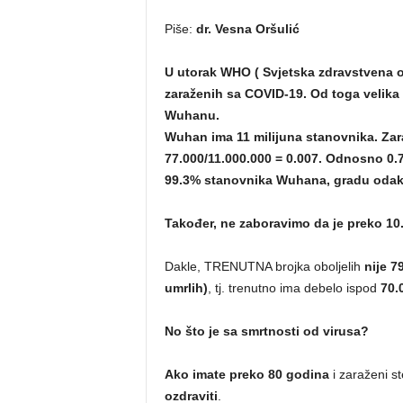
Piše:
dr. Vesna Oršulić
U utorak WHO ( Svjetska zdravstvena or
zaraženih sa COVID-19. Od toga velika v
Wuhanu.
Wuhan ima 11 milijuna stanovnika. Zar
77.000/11.000.000 = 0.007. Odnosno 0
99.3% stanovnika Wuhana, gradu odakle
Također, ne zaboravimo da je preko 10
Dakle, TRENUTNA brojka oboljelih
nije 7
umrlih)
, tj. trenutno ima debelo ispod
70.
No što je sa smrtnosti od virusa?
Ako imate preko
80 godina
i zaraženi s
ozdraviti
.