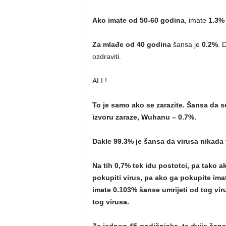
Ako imate
od 50-60 godina
, imate
1.3%
Za mlađe od 40 godina
šansa je
0.2%
. 
ozdraviti.
ALI !
To je samo ako se zarazite. Šansa da s
izvoru zaraze, Wuhanu – 0.7%.
Dakle 99.3% je šansa da virusa nikada 
Na tih 0,7% tek idu postotci, pa tako 
pokupiti virus, pa ako ga pokupite im
imate 0.103% šanse umrijeti od tog vi
tog virusa.