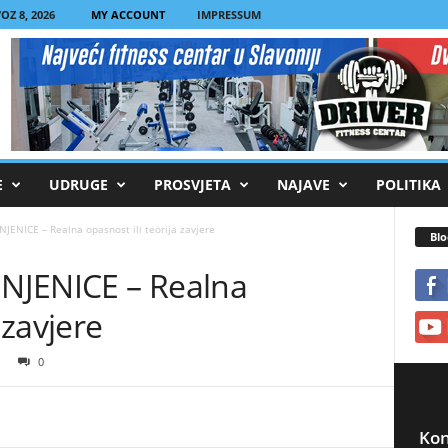
Z 8, 2026
MY ACCOUNT
IMPRESSUM
E
UDRUGE
PROSVJETA
NAJAVE
POLITIKA
JENICE – Realna opasnost ili teorija zavjere
Blo
NJENICE – Realna
 zavjere
0
Kon