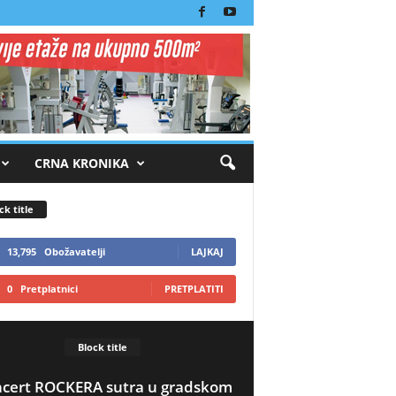
CRNA KRONIKA
ck title
13,795
Obožavatelji
LAJKAJ
0
Pretplatnici
PRETPLATITI
Block title
cert ROCKERA sutra u gradskom