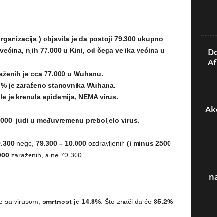
ganizacija ) objavila je da postoji 79.300 ukupno
Do
ećina, njih 77.000 u Kini, od čega velika većina u
Af
aženih je cca 77.000 u Wuhanu.
.7% je zaraženo stanovnika Wuhana.
 je krenula epidemija, NEMA virus.
Akc
.000 ljudi u međuvremenu preboljelo virus.
9.300
nego,
79.300 – 10.000
ozdravljenih
(i minus 2500
000
zaraženih, a ne 79.300.
n
te sa virusom,
smrtnost je
14.8%
. Što znači da će
85.2%