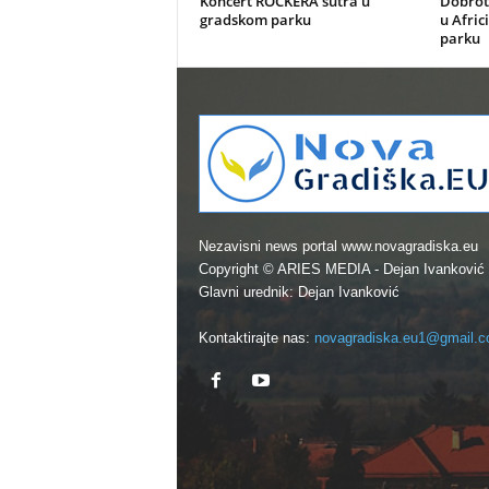
Koncert ROCKERA sutra u
Dobrot
gradskom parku
u Afric
parku
Nezavisni news portal www.novagradiska.eu
Copyright © ARIES MEDIA - Dejan Ivanković
Glavni urednik: Dejan Ivanković
Kontaktirajte nas:
novagradiska.eu1@gmail.