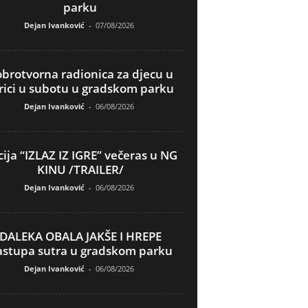
parku
Dejan Ivanković
-
07/08/2026
brotvorna radionica za djecu u
rici u subotu u gradskom parku
Dejan Ivanković
-
06/08/2026
ija “IZLAZ IZ IGRE” večeras u NG
KINU /TRAILER/
Dejan Ivanković
-
06/08/2026
DALEKA OBALA JAKŠE I HREPE
astupa sutra u gradskom parku
Dejan Ivanković
-
06/08/2026