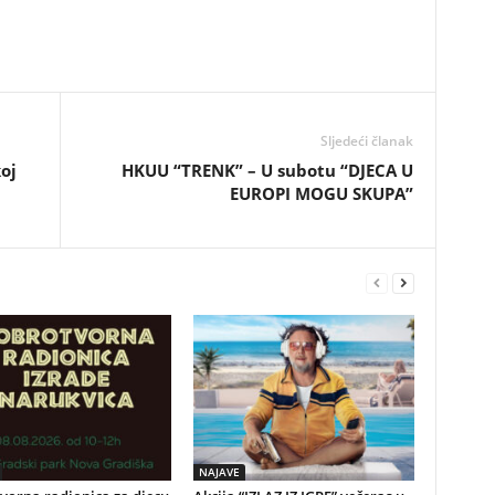
Sljedeći članak
oj
HKUU “TRENK” – U subotu “DJECA U
EUROPI MOGU SKUPA”
NAJAVE