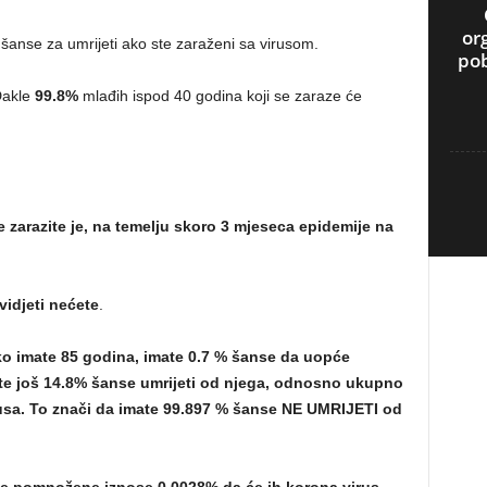
or
šanse za umrijeti ako ste zaraženi sa virusom.
pob
Dakle
99.8%
mlađih ispod 40 godina koji se zaraze će
e zarazite je, na temelju skoro 3 mjeseca epidemije na
vidjeti nećete
.
ako imate 85 godina, imate 0.7 % šanse da uopće
ate još 14.8% šanse umrijeti od njega, odnosno ukupno
rusa. To znači da imate 99.897 % šanse NE UMRIJETI od