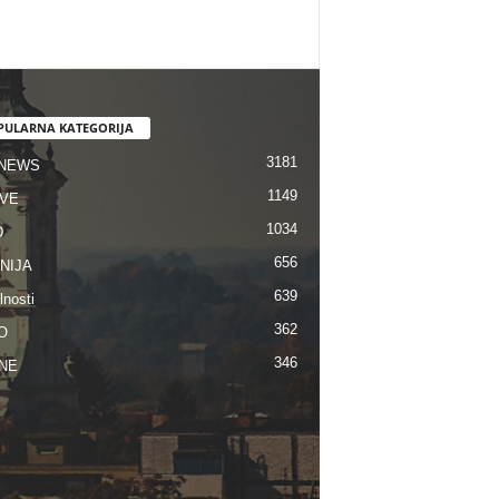
PULARNA KATEGORIJA
3181
 NEWS
1149
VE
1034
D
656
NIJA
639
lnosti
362
O
346
NE