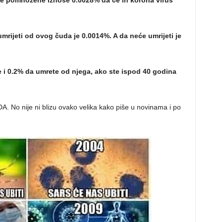
se pomnožene iznose 0.0028% da će ih korona virus
rijeti od ovog čuda je 0.0014%. A da neće umrijeti je
te i 0.2% da umrete od njega, ako ste ispod 40 godina
o nije ni blizu ovako velika kako piše u novinama i po