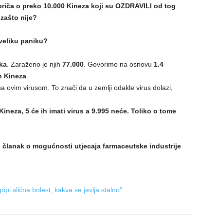
priča o preko 10.000 Kineza koji su OZDRAVILI od tog
 zašto nije?
eveliku paniku?
ka
. Zaraženo je njih
77.000
. Govorimo na osnovu
1.4
h Kineza
.
a ovim virusom. To znači da u zemlji odakle virus dolazi,
ineza, 5 će ih imati virus a 9.995 neće. Toliko o tome
 članak o mogućnosti utjecaja farmaceutske industrije
ripi slična bolest, kakva se javlja stalno”