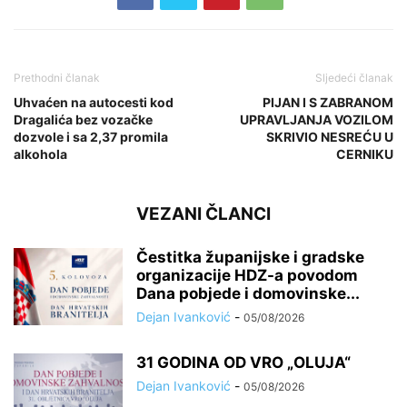
Prethodni članak
Sljedeći članak
Uhvaćen na autocesti kod
PIJAN I S ZABRANOM
Dragalića bez vozačke
UPRAVLJANJA VOZILOM
dozvole i sa 2,37 promila
SKRIVIO NESREĆU U
alkohola
CERNIKU
VEZANI ČLANCI
Čestitka županijske i gradske
organizacije HDZ-a povodom
Dana pobjede i domovinske...
Dejan Ivanković
-
05/08/2026
31 GODINA OD VRO „OLUJA“
Dejan Ivanković
-
05/08/2026