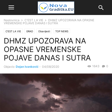
Naslovnica
C'EST LA VIE
DHMZ UPOZORAVA NA OPASNE
VREMENSKE POJAVE DANAS I SUTRA
C'EST LA VIE
GRAD
Obavijesti
TOP NEWS
DHMZ UPOZORAVA NA
OPASNE VREMENSKE
POJAVE DANAS I SUTRA
1643
0
Objavio
Dejan Ivanković
-
04/08/2020