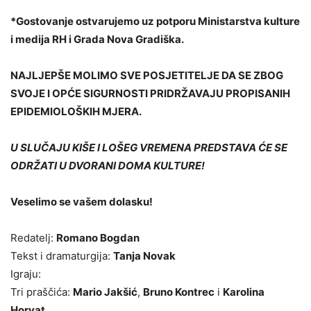
*Gostovanje ostvarujemo uz potporu Ministarstva kulture
i medija RH i Grada Nova Gradiška.
NAJLJEPŠE MOLIMO SVE POSJETITELJE DA SE ZBOG
SVOJE I OPĆE SIGURNOSTI PRIDRŽAVAJU PROPISANIH
EPIDEMIOLOŠKIH MJERA.
U SLUČAJU KIŠE I LOŠEG VREMENA PREDSTAVA ĆE SE
ODRŽATI U DVORANI DOMA KULTURE!
Veselimo se vašem dolasku!
Redatelj:
Romano Bogdan
Tekst i dramaturgija:
Tanja Novak
Igraju:
Tri praščića:
Mario Jakšić
,
Bruno Kontrec
i
Karolina
Horvat