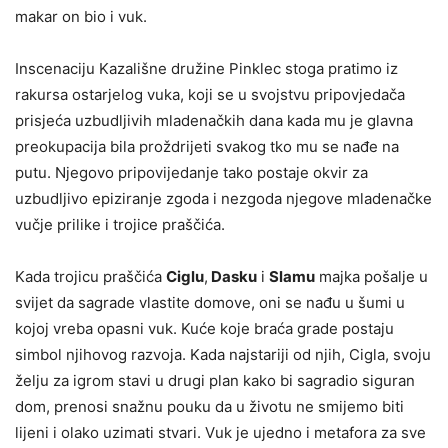
makar on bio i vuk.
Inscenaciju Kazališne družine Pinklec stoga pratimo iz
rakursa ostarjelog vuka, koji se u svojstvu pripovjedača
prisjeća uzbudljivih mladenačkih dana kada mu je glavna
preokupacija bila proždrijeti svakog tko mu se nađe na
putu. Njegovo pripovijedanje tako postaje okvir za
uzbudljivo epiziranje zgoda i nezgoda njegove mladenačke
vučje prilike i trojice praščića.
Kada trojicu praščića
Ciglu
,
Dasku
i
Slamu
majka pošalje u
svijet da sagrade vlastite domove, oni se nađu u šumi u
kojoj vreba opasni vuk. Kuće koje braća grade postaju
simbol njihovog razvoja. Kada najstariji od njih, Cigla, svoju
želju za igrom stavi u drugi plan kako bi sagradio siguran
dom, prenosi snažnu pouku da u životu ne smijemo biti
lijeni i olako uzimati stvari. Vuk je ujedno i metafora za sve