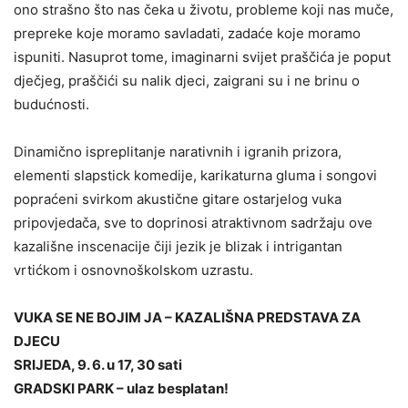
ono strašno što nas čeka u životu, probleme koji nas muče,
prepreke koje moramo savladati, zadaće koje moramo
ispuniti. Nasuprot tome, imaginarni svijet praščića je poput
dječjeg, praščići su nalik djeci, zaigrani su i ne brinu o
budućnosti.
Dinamično ispreplitanje narativnih i igranih prizora,
elementi slapstick komedije, karikaturna gluma i songovi
popraćeni svirkom akustične gitare ostarjelog vuka
pripovjedača, sve to doprinosi atraktivnom sadržaju ove
kazališne inscenacije čiji jezik je blizak i intrigantan
vrtićkom i osnovnoškolskom uzrastu.
VUKA SE NE BOJIM JA – KAZALIŠNA PREDSTAVA ZA
DJECU
SRIJEDA, 9. 6. u 17, 30 sati
GRADSKI PARK – ulaz besplatan!