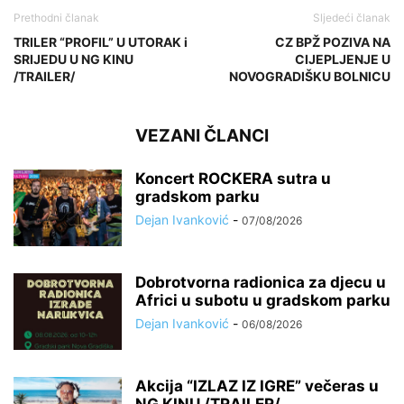
Prethodni članak
Sljedeći članak
TRILER “PROFIL” U UTORAK i
CZ BPŽ POZIVA NA
SRIJEDU U NG KINU
CIJEPLJENJE U
/TRAILER/
NOVOGRADIŠKU BOLNICU
VEZANI ČLANCI
Koncert ROCKERA sutra u
gradskom parku
Dejan Ivanković
-
07/08/2026
Dobrotvorna radionica za djecu u
Africi u subotu u gradskom parku
Dejan Ivanković
-
06/08/2026
Akcija “IZLAZ IZ IGRE” večeras u