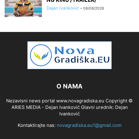
NG KINU /TRAILER/
Dejan Ivanković
-
06/08/2026
O NAMA
Nezavisni news portal www.novagradiska.eu Copyright ©
ARIES MEDIA - Dejan Ivanković Glavni urednik: Dejan
Ivanković
Kontaktirajte nas:
novagradiska.eu1@gmail.com