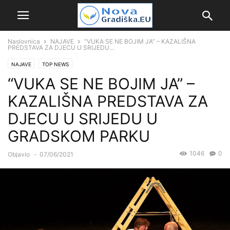
Naslovnica
NAJAVE
“VUKA SE NE BOJIM JA” – KAZALIŠNA
PREDSTAVA ZA DJECU U SRIJEDU...
NAJAVE
TOP NEWS
“VUKA SE NE BOJIM JA” –
KAZALIŠNA PREDSTAVA ZA
DJECU U SRIJEDU U
GRADSKOM PARKU
1046
0
Objavio
-
07/06/2021