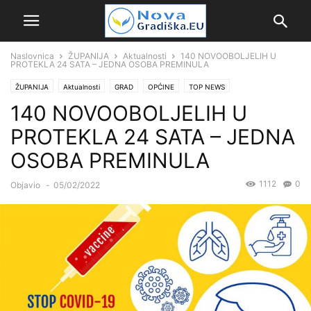
Naslovnica
ŽUPANIJA
Aktualnosti
140 NOVOOBOLJELIH U
PROTEKLA 24 SATA – JEDNA OSOBA PREMINULA
ŽUPANIJA
Aktualnosti
GRAD
OPĆINE
TOP NEWS
140 NOVOOBOLJELIH U
PROTEKLA 24 SATA – JEDNA
OSOBA PREMINULA
1112
0
Objavio
-
05/02/2022