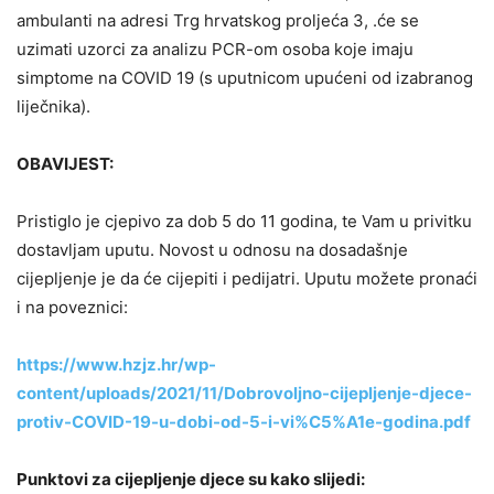
ambulanti na adresi Trg hrvatskog proljeća 3, .će se
uzimati uzorci za analizu PCR-om osoba koje imaju
simptome na COVID 19 (s uputnicom upućeni od izabranog
liječnika).
OBAVIJEST:
Pristiglo je cjepivo za dob 5 do 11 godina, te Vam u privitku
dostavljam uputu. Novost u odnosu na dosadašnje
cijepljenje je da će cijepiti i pedijatri. Uputu možete pronaći
i na poveznici:
https://www.hzjz.hr/wp-
content/uploads/2021/11/Dobrovoljno-cijepljenje-djece-
protiv-COVID-19-u-dobi-od-5-i-vi%C5%A1e-godina.pdf
Punktovi za cijepljenje djece su kako slijedi: