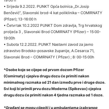
19:00 h
• Srijeda 9.2.2022. PUNKT Opća bolnica „Dr.Josip
Benčević“, Slavonski brod-4 kat poliklinika – COMIRNATY
(Pfizer); 13-16:00 h
• Četvrtak 10.2.2022 PUNKT Dom zdravlja, Trg hrvatskog
proljeća 3 , Slavonski Brod COMIRNATY (Pfizer) – 15:00-
19:00h
• Subota 12.2.2022. PUNKT Nastavni zavod za javno
zdravstvo Brodsko-posavske županije, A.Cesarca 71,
Slavonski Brod – COMIRNATY ( Pfizer) ; 8: 00-15:00h
*Osobe koje se cijepe od prvom dozom Pfizer
(Comirnaty) cjepiva drugu dozu će primiti nakon
minimalnog razmaka od 21 dan između prve i druge doze.
Svi koji bi primili prvu dozu Moderna (Spikevax) cjepiva
drugu dozu će primiti nakon 4 tjedna razmaka od 1 doze.
*Građani se mogu cijepiti i u ambulantama izabranog