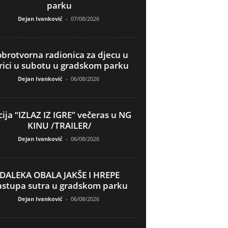
parku
Dejan Ivanković
-
07/08/2026
brotvorna radionica za djecu u
rici u subotu u gradskom parku
Dejan Ivanković
-
06/08/2026
ija “IZLAZ IZ IGRE” večeras u NG
KINU /TRAILER/
Dejan Ivanković
-
06/08/2026
DALEKA OBALA JAKŠE I HREPE
astupa sutra u gradskom parku
Dejan Ivanković
-
06/08/2026