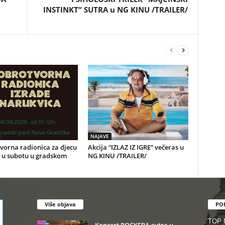
INSTINKT” SUTRA u NG KINU /TRAILER/
NAJAVE
vorna radionica za djecu
Akcija “IZLAZ IZ IGRE” večeras u
i u subotu u gradskom
NG KINU /TRAILER/
Više objava
PO
TOP
Koncert ROCKERA sutra u