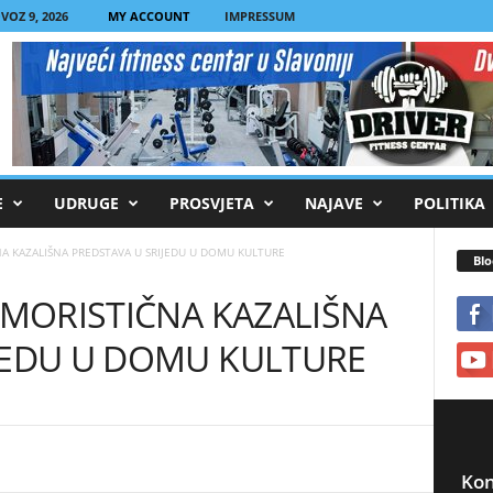
VOZ 9, 2026
MY ACCOUNT
IMPRESSUM
E
UDRUGE
PROSVJETA
NAJAVE
POLITIKA
NA KAZALIŠNA PREDSTAVA U SRIJEDU U DOMU KULTURE
Blo
HUMORISTIČNA KAZALIŠNA
JEDU U DOMU KULTURE
Kon