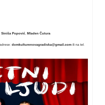
,
Siniša Popović
,
Mladen Čutura
 adrese:
domkulturenovagradiska@gmail.com
ili na tel.