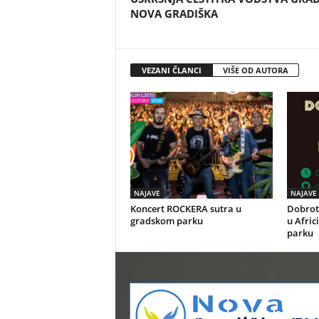
NOVA GRADIŠKA
VEZANI ČLANCI
VIŠE OD AUTORA
NAJAVE
NAJAVE
Koncert ROCKERA sutra u
Dobrot
gradskom parku
u Afric
parku