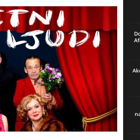
Do
Af
Akc
n