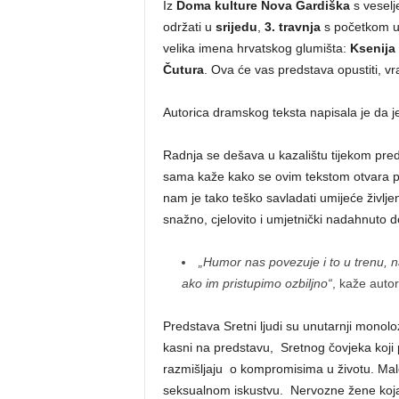
Iz
Doma kulture Nova Gardiška
s veselj
održati u
srijedu
,
3. travnja
s početkom 
velika imena hrvatskog glumišta:
Ksenija 
Čutura
. Ova će vas predstava opustiti, vrat
Autorica dramskog teksta napisala je da 
Radnja se dešava u kazalištu tijekom pred
sama kaže kako se ovim tekstom otvara pit
nam je tako teško savladati umijeće življ
snažno, cjelovito i umjetnički nadahnuto d
„Humor nas povezuje i to u trenu, n
ako im pristupimo ozbiljno“
, kaže auto
Predstava Sretni ljudi su unutarnji monolozi
kasni na predstavu, Sretnog čovjeka koji 
razmišljaju o kompromisima u životu. Male
seksualnom iskustvu. Nervozne žene koja 