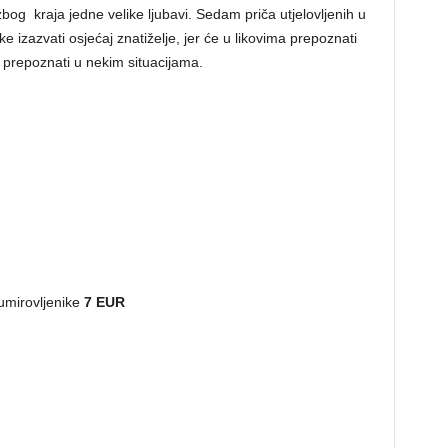
bog kraja jedne velike ljubavi. Sedam priča utjelovljenih u
 izazvati osjećaj znatiželje, jer će u likovima prepoznati
mi prepoznati u nekim situacijama.
 umirovljenike
7 EUR