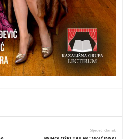
Sljedeći članak
DA
PSIHOLOŠKI TRILER “MAJČINSKI