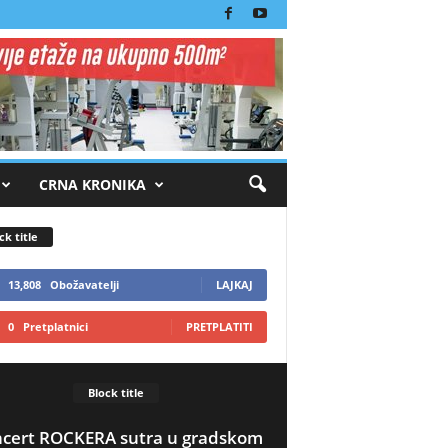
CRNA KRONIKA
ck title
13,808
Obožavatelji
LAJKAJ
0
Pretplatnici
PRETPLATITI
Block title
cert ROCKERA sutra u gradskom