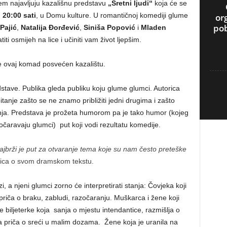
em najavljuju kazališnu predstavu
„Sretni ljudi“
koja će se
u
20:00 sati
, u Domu kulture. U romantičnoj komediji glume
or
pob
Pajić
,
Natalija Đorđević
,
Siniša Popović
i
Mladen
iti osmijeh na lice i učiniti vam život ljepšim.
je ovaj komad posvećen kazalištu.
stave. Publika gleda publiku koju glume glumci. Autorica
anje zašto se ne znamo približiti jedni drugima i zašto
enja. Predstava je prožeta humorom pa je tako humor (kojeg
očaravaju glumci) put koji vodi rezultatu komedije.
ajbrži je put za otvaranje tema koje su nam često preteške
rica o svom dramskom tekstu.
, a njeni glumci zorno će interpretirati stanja: Čovjeka koji
priča o braku, zabludi, razočaranju. Muškarca i žene koji
 biljeterke koja sanja o mjestu intendantice, razmišlja o
priča o sreći u malim dozama. Žene koja je uranila na