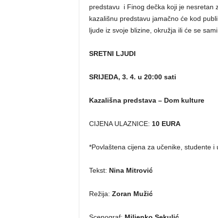
predstavu i Finog dečka koji je nesretan z
kazališnu predstavu jamačno će kod publike
ljude iz svoje blizine, okružja ili će se sa
SRETNI LJUDI
SRIJEDA, 3. 4. u 20:00 sati
Kazališna predstava – Dom kulture
CIJENA ULAZNICE:
10 EURA
*Povlaštena cijena za učenike, studente i
Tekst:
Nina Mitrović
Režija:
Zoran Mužić
Scenograf:
Miljenko Sekulić