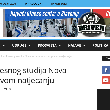
VOZ 6, 2026
MY ACCOUNT
IMPRESSUM
E
UDRUGE
PROSVJETA
NAJAVE
POLITIKA
ultat Plesnog studija Nova Kapela na svom prvom natjecanju
Blo
lesnog studija Nova
rvom natjecanju
0