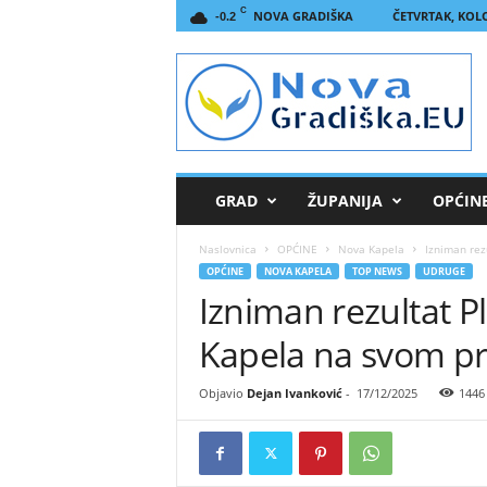
C
NOVA GRADIŠKA
ČETVRTAK, KOLO
-0.2
N
o
v
a
G
r
a
GRAD
ŽUPANIJA
OPĆIN
d
i
Naslovnica
OPĆINE
Nova Kapela
Izniman rez
š
OPĆINE
NOVA KAPELA
TOP NEWS
UDRUGE
k
Izniman rezultat P
a
.
Kapela na svom p
E
U
Objavio
Dejan Ivanković
-
17/12/2025
1446