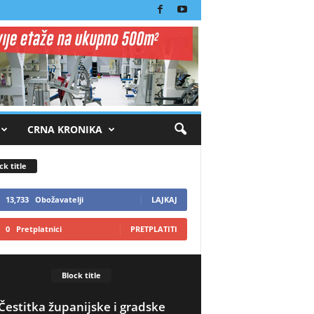
CRNA KRONIKA
ck title
13,733
Obožavatelji
LAJKAJ
0
Pretplatnici
PRETPLATITI
Block title
Čestitka županijske i gradske