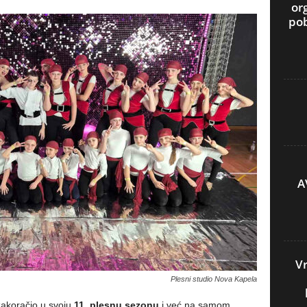
or
pob
A
Vr
Plesni studio Nova Kapela
akoračio u svoju
11. plesnu sezonu
i već na samom