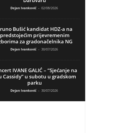
Daruvaru
Dejan Ivanković
-
02/08/2026
runo Bušić kandidat HDZ-a na
predstojećim prijevremenim
zborima za gradonačelnika NG
Dejan Ivanković
-
30/07/2026
cert IVANE GALIĆ – “Sjećanje na
u Cassidy” u subotu u gradskom
parku
Dejan Ivanković
-
30/07/2026