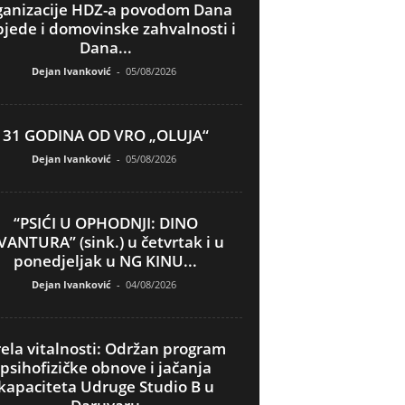
ganizacije HDZ-a povodom Dana
jede i domovinske zahvalnosti i
Dana...
Dejan Ivanković
-
05/08/2026
31 GODINA OD VRO „OLUJA“
Dejan Ivanković
-
05/08/2026
“PSIĆI U OPHODNJI: DINO
VANTURA” (sink.) u četvrtak i u
ponedjeljak u NG KINU...
Dejan Ivanković
-
04/08/2026
ela vitalnosti: Održan program
psihofizičke obnove i jačanja
kapaciteta Udruge Studio B u