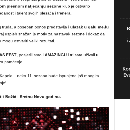
om plesnom natjecanju sezone
klub je ostvario
danost i talent svojih plesača i trenera.
g truda, a poseban ponos predstavlja i
ulazak u galu među
B
vaj uspjeh snažan je motiv za nastavak sezone i dokaz da
i
ogu ostvariti veliki rezultati.
AS FEST
, posjetili smo i
AMAZINGU
i tri sata uživali u
 za pamćenje.
Kon
Ev
a Kapela – neka 11. sezona bude ispunjena još mnogim
nje!
tit Božić i Sretnu Novu godinu.