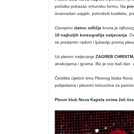
početku pokazao vrhunsku formu. Na
prv
izvanredan uspjeh, potvrdivši kvalitetu, pre
Osvojeno
zlatno odličje
kruna je njihovo
10 najboljih koreografija natjecanja
. O
se predanim radom i ljubavlju prema plesu m
Uz plesno natjecanje
ZAGREB CHRISTM
atrakcijama i igrama. Bio je ovo baš dan
Čestitke cijelom timu Plesnog kluba Nov
pobjedama i plesnim trenucima za pamće
Plesni klub Nova Kapela svima želi čes