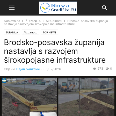
Naslovnica
ŽUPANIJA
Aktualnosti
Brodsko-posavska županija
nastavlja s razvojem širokopojasne infrastrukture
ŽUPANIJA
Aktualnosti
TOP NEWS
Brodsko-posavska županija
nastavlja s razvojem
širokopojasne infrastrukture
578
0
Objavio
Dejan Ivanković
-
06/02/2026