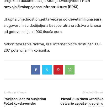
projektne dokumentacije Studija izvodljivosti i
Plan
razvoja širokopojasne infrastrukture (PRŠI)
.
Ukupna vrijednost projekta veća je od
devet milijuna eura
,
a ugovorom su dodijeljena bespovratna sredstva u iznosu
od gotovo milijun i 900 tisuća eura.
Nakon završetka radova, brži internet bit će dostupan za 8
267 potencijalnih korisnika.
Prethodni članak
Sljedeći članak
Povijesni dan za susjednu
Plesni klub Nova Gradiška
Požeško-slavonsku
ostvario zapažen uspjeh u