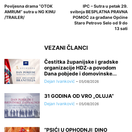
Povijesna drama “OTOK
IPC – Sutra u petak 29.
AMRUM” sutra u NG KINU
svibnja BESPLATNA PRAVNA
/TRAILER/
POMOĆ za građane Općine
Staro Petrovo Selo od 9 do
13 sati
VEZANI ČLANCI
Čestitka županijske i gradske
organizacije HDZ-a povodom
Dana pobjede i domovinske...
Dejan Ivanković
-
05/08/2026
31 GODINA OD VRO „OLUJA“
Dejan Ivanković
-
05/08/2026
“PSIĆI U OPHODNJI: DINO