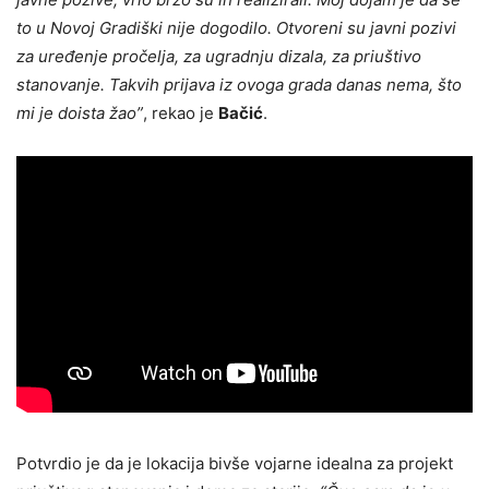
to u Novoj Gradiški nije dogodilo. Otvoreni su javni pozivi
za uređenje pročelja, za ugradnju dizala, za priuštivo
stanovanje. Takvih prijava iz ovoga grada danas nema, što
mi je doista žao”
, rekao je
Bačić
.
Potvrdio je da je lokacija bivše vojarne idealna za projekt