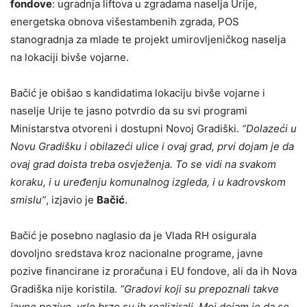
fondove
: ugradnja liftova u zgradama naselja Urije,
energetska obnova višestambenih zgrada, POS
stanogradnja za mlade te projekt umirovljeničkog naselja
na lokaciji bivše vojarne.
Bačić je obišao s kandidatima lokaciju bivše vojarne i
naselje Urije te jasno potvrdio da su svi programi
Ministarstva otvoreni i dostupni Novoj Gradiški.
“Dolazeći u
Novu Gradišku i obilazeći ulice i ovaj grad, prvi dojam je da
ovaj grad doista treba osvježenja. To se vidi na svakom
koraku, i u uređenju komunalnog izgleda, i u kadrovskom
smislu”
, izjavio je
Bačić
.
Bačić je posebno naglasio da je Vlada RH osigurala
dovoljno sredstava kroz nacionalne programe, javne
pozive financirane iz proračuna i EU fondove, ali da ih Nova
Gradiška nije koristila.
“Gradovi koji su prepoznali takve
javne pozive, vrlo brzo su ih realizirali. Moj dojam je da se