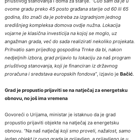
priuštivog stanovanja i doma za starije.
“Čuo sam da je u
ovome gradu preko 45 posto građana starije od 60 ili 65
godina, što znači da je potreba za izgradnjom jednog
središnjeg kompleksa domova ovdje nužna. Lokacija
vojarne je klasična investicija na kojoj se moglo, uz
angažman grada, već do sada realizirati nekoliko projekata.
Prihvatio sam prijedlog gospodina Trnke da bi, nakon
nedjeljnih izbora, grad prijavio tu lokaciju za naš program
priuštivog stanovanja, koji je financiran iz državnog
proračuna i sredstava europskih fondova”
, izjavio je
Bačić
.
Grad je propustio prijaviti se na natječaj za energetsku
obnovu, no još ima vremena
Govoreći o Urijama, ministar je istaknuo da je grad
propustio prijaviti objekte na natječaj za energetsku
obnovu.
“Na naš natječaj koji smo proveli, nažalost, samo
jedan objekt iz ovog grada je prijavljen, a prijavljeno je u