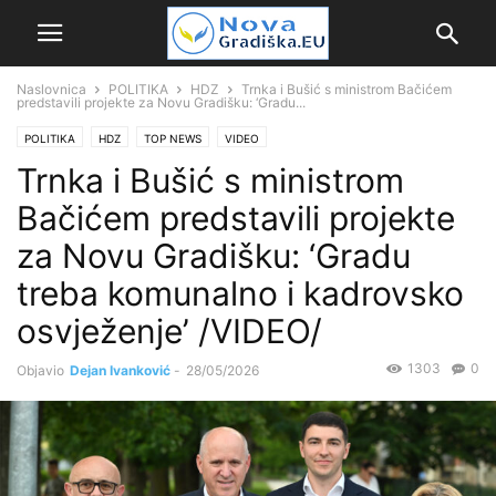
Naslovnica
POLITIKA
HDZ
Trnka i Bušić s ministrom Bačićem
predstavili projekte za Novu Gradišku: ‘Gradu...
POLITIKA
HDZ
TOP NEWS
VIDEO
Trnka i Bušić s ministrom
Bačićem predstavili projekte
za Novu Gradišku: ‘Gradu
treba komunalno i kadrovsko
osvježenje’ /VIDEO/
1303
0
Objavio
Dejan Ivanković
-
28/05/2026