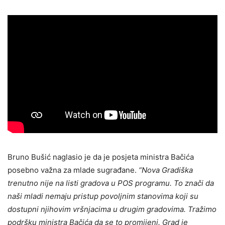
Bruno Bušić naglasio je da je posjeta ministra Bačića
posebno važna za mlade sugrađane.
“Nova Gradiška
trenutno nije na listi gradova u POS programu. To znači da
naši mladi nemaju pristup povoljnim stanovima koji su
dostupni njihovim vršnjacima u drugim gradovima. Tražimo
podršku ministra Bačića da se to promijeni. Grad je