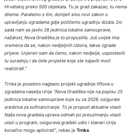
Hrvatskoj preko 500 objekata. Tu je grad zakazao, tu nema
dileme. Paralelno s tim, donijeli smo novi zakon o
upravljanju zgradama gdje potičemo ugradnju dizala. Do
sada nam se javilo 26 jedinica lokalne samouprave,
nažalost, Nova Gradiška je to propustila. Još uvijek ima
vremena da se, nakon nedjeljnih izbora, takve zgrade
prijave. Uvjeren sam da ćemo, nakon nedjelje, uspostaviti
tu suradnju i da ćete projekte koje ste najavili moći
realizirati.”
Trnka je posebno naglasio projekt ugradnje liftova u
zgradama naselja Urije
“Nova Gradiška nije na popisu 25
jedinica lokalne samouprave koje su za 2026. osigurale
sredstva za sufinanciranje. To je propust aktualne vlasti.
Naša nova gradska uprava odmah po preuzimanju vlasti
ulazi u program, osigurava gradski udio i stanari Urija
konačno mogu aplicirati”
, rekao je
Trnka
.