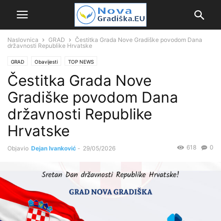
Naslovnica
GRAD
Čestitka Grada Nove Gradiške povodom Dana
državnosti Republike Hrvatske
GRAD
Obavijesti
TOP NEWS
Čestitka Grada Nove
Gradiške povodom Dana
državnosti Republike
Hrvatske
618
0
Objavio
Dejan Ivanković
-
29/05/2026