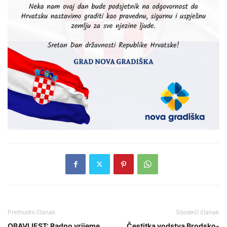
Prethodni članak
Sljedeći članak
OBAVIJEST: Radno vrijeme
Čestitka vodstva Brodsko-