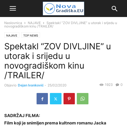
Naslovnica
NAJAVE
Spektakl “ZOV DIVLJINE” u utorak i srijedu u
novogradiškom kinu /TRAILER/
NAJAVE
TOP NEWS
Spektakl “ZOV DIVLJINE” u
utorak i srijedu u
novogradiškom kinu
/TRAILER/
1923
0
Objavio
Dejan Ivanković
-
25/02/2020
SADRŽAJ FILMA:
Film koji je snimljen prema kultnom romanu Jacka