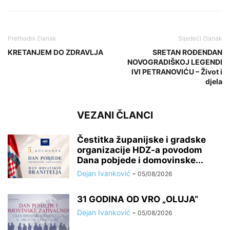
Prethodni članak
Sljedeći članak
KRETANJEM DO ZDRAVLJA
SRETAN ROĐENDAN
NOVOGRADIŠKOJ LEGENDI
IVI PETRANOVIĆU – Život i
djela
VEZANI ČLANCI
Čestitka županijske i gradske
organizacije HDZ-a povodom
Dana pobjede i domovinske...
Dejan Ivanković
-
05/08/2026
31 GODINA OD VRO „OLUJA“
Dejan Ivanković
-
05/08/2026