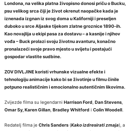
Londona, na velika platna živopisno donosi priču o Bucku,
psu velikog srca čiji je život okrenut naopačke kada je
iznenada izgnan iz svog doma u Kaliforniji i preseljen
duboko u srce Aljaske tijekom zlatne groznice 1890-ih.
Kao novajlija u ekipi pasa za dostavu – a kasnije i njihov
vođa – Buck prolazi svoju životnu avanturu, konačno
pronalazeći svoje pravo mjesto u svijetu i postajući
gospodar vlastite sudbine.
ZOV DIVLJINE koristi vrhunske vizualne efekte i
tehnologiju animacije kako bi se životinje u filmu činile
potpuno realističnim i emocionalno autentičnim likovima.
Zvijezde filma su legendarni
Harrison Ford
,
Dan Stevens
,
Omar Sy, Karen Gillan
,
Bradley Whitford
i
Colin Woodell
.
Redatelj filma je
Chris Sanders
(
Kako izdresirati zmaja
), a