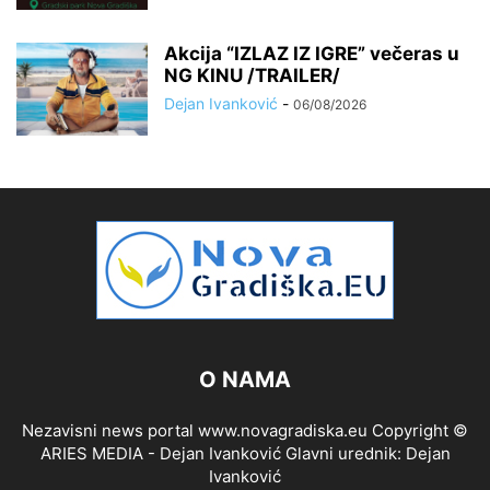
Akcija “IZLAZ IZ IGRE” večeras u
NG KINU /TRAILER/
Dejan Ivanković
-
06/08/2026
O NAMA
Nezavisni news portal www.novagradiska.eu Copyright ©
ARIES MEDIA - Dejan Ivanković Glavni urednik: Dejan
Ivanković