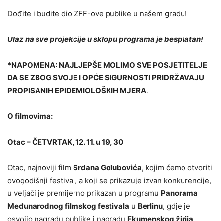
Dođite i budite dio ZFF-ove publike u našem gradu!
Ulaz na sve projekcije u sklopu programa je besplatan!
*NAPOMENA: NAJLJEPŠE MOLIMO SVE POSJETITELJE
DA SE ZBOG SVOJE I OPĆE SIGURNOSTI PRIDRŽAVAJU
PROPISANIH EPIDEMIOLOŠKIH MJERA.
O filmovima:
Otac – ČETVRTAK, 12. 11. u 19, 30
Otac, najnoviji film
Srdana Golubovića
, kojim ćemo otvoriti
ovogodišnji festival, a koji se prikazuje izvan konkurencije,
u veljači je premijerno prikazan u programu
Panorama
Međunarodnog filmskog festivala
u
Berlinu
, gdje je
osvojio nagradu publike i nagradu
Ekumenskog žirija
.