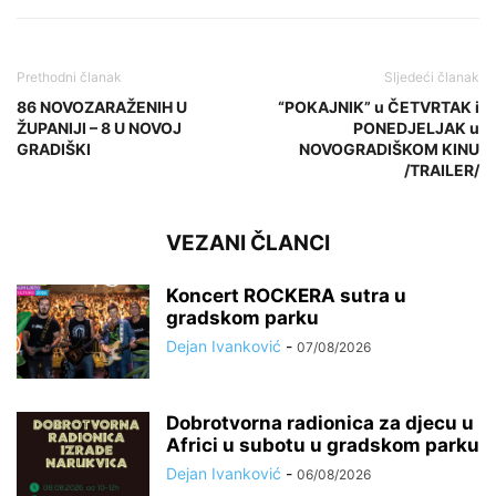
Prethodni članak
Sljedeći članak
86 NOVOZARAŽENIH U
“POKAJNIK” u ČETVRTAK i
ŽUPANIJI – 8 U NOVOJ
PONEDJELJAK u
GRADIŠKI
NOVOGRADIŠKOM KINU
/TRAILER/
VEZANI ČLANCI
Koncert ROCKERA sutra u
gradskom parku
Dejan Ivanković
-
07/08/2026
Dobrotvorna radionica za djecu u
Africi u subotu u gradskom parku
Dejan Ivanković
-
06/08/2026