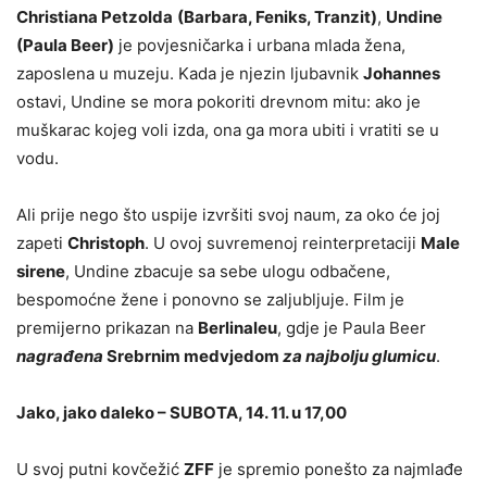
Christiana Petzolda
(Barbara, Feniks, Tranzit)
,
Undine
(Paula Beer)
je povjesničarka i urbana mlada žena,
zaposlena u muzeju. Kada je njezin ljubavnik
Johannes
ostavi, Undine se mora pokoriti drevnom mitu: ako je
muškarac kojeg voli izda, ona ga mora ubiti i vratiti se u
vodu.
Ali prije nego što uspije izvršiti svoj naum, za oko će joj
zapeti
Christoph
. U ovoj suvremenoj reinterpretaciji
Male
sirene
, Undine zbacuje sa sebe ulogu odbačene,
bespomoćne žene i ponovno se zaljubljuje. Film je
premijerno prikazan na
Berlinaleu
, gdje je Paula Beer
nagrađena
Srebrnim medvjedom
za najbolju glumicu
.
Jako, jako daleko – SUBOTA, 14. 11. u 17,00
U svoj putni kovčežić
ZFF
je spremio ponešto za najmlađe