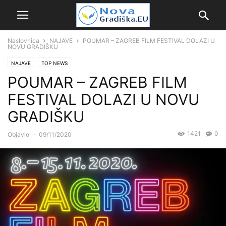
Naslovnica
NAJAVE
POUMAR – ZAGREB FILM FESTIVAL DOLAZI U
NOVU GRADIŠKU
NAJAVE
TOP NEWS
POUMAR – ZAGREB FILM
FESTIVAL DOLAZI U NOVU
GRADIŠKU
1421
0
Objavio
-
09/11/2020