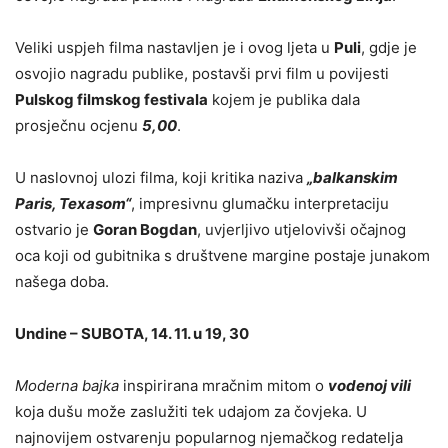
Veliki uspjeh filma nastavljen je i ovog ljeta u
Puli
, gdje je
osvojio nagradu publike, postavši prvi film u povijesti
Pulskog filmskog festivala
kojem je publika dala
prosječnu ocjenu
5,00
.
U naslovnoj ulozi filma, koji kritika naziva
„balkanskim
Paris, Texasom“
, impresivnu glumačku interpretaciju
ostvario je
Goran Bogdan
, uvjerljivo utjelovivši očajnog
oca koji od gubitnika s društvene margine postaje junakom
našega doba.
Undine – SUBOTA, 14. 11. u 19, 30
Moderna bajka
inspirirana mračnim mitom o
vodenoj vili
koja dušu može zaslužiti tek udajom za čovjeka. U
najnovijem ostvarenju popularnog njemačkog redatelja