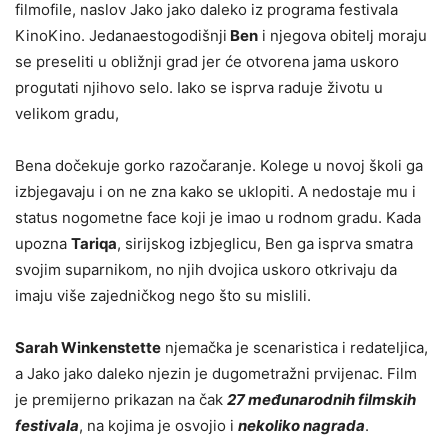
filmofile, naslov Jako jako daleko iz programa festivala
KinoKino. Jedanaestogodišnji
Ben
i njegova obitelj moraju
se preseliti u obližnji grad jer će otvorena jama uskoro
progutati njihovo selo. Iako se isprva raduje životu u
velikom gradu,
Bena dočekuje gorko razočaranje. Kolege u novoj školi ga
izbjegavaju i on ne zna kako se uklopiti. A nedostaje mu i
status nogometne face koji je imao u rodnom gradu. Kada
upozna
Tariqa
, sirijskog izbjeglicu, Ben ga isprva smatra
svojim suparnikom, no njih dvojica uskoro otkrivaju da
imaju više zajedničkog nego što su mislili.
Sarah Winkenstette
njemačka je scenaristica i redateljica,
a Jako jako daleko njezin je dugometražni prvijenac. Film
je premijerno prikazan na čak
27 međunarodnih filmskih
festivala
, na kojima je osvojio i
nekoliko nagrada
.