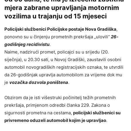
mjera zabrane upravljanja motornim
vozilima u trajanju od 15 mjeseci
Policijski službenici Policijske postaje Nova Gradiška
,
ponovno su u činjenju prometnih prekršaja „ulovili“
26-
godišnjeg recidivistu
.
Naime, nadzirući promet, policajci su u srijedu (20.
siječnja), u 20.30 sati, u Novoj Gradiški, zaustavili osobni
automobil novogradiških registracijskih oznaka, te utvrdili
da 26-godišnjak upravlja automobilom za vrijeme dok mu
je
vozačka dozvola poništena
.
Obzirom da je isti višestruki počinitelj težih prometnih
prekršaja, primjenom odredbi članka 229. Zakona o
sigurnosti prometna na cestama,
policijski službenici su
privremeno oduzeli automobil kojim je upravljao
.