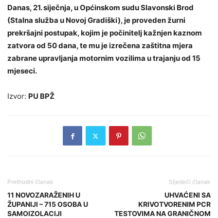
Danas, 21. siječnja, u Općinskom sudu Slavonski Brod
(Stalna služba u Novoj Gradiški), je proveden žurni
prekršajni postupak, kojim je počinitelj kažnjen kaznom
zatvora od 50 dana, te mu je izrečena zaštitna mjera
zabrane upravljanja motornim vozilima u trajanju od 15
mjeseci.
Izvor:
PU BPŽ
Prethodni članak
Sljedeći članak
11 NOVOZARAŽENIH U
UHVAĆENI SA
ŽUPANIJI – 715 OSOBA U
KRIVOTVORENIM PCR
SAMOIZOLACIJI
TESTOVIMA NA GRANIČNOM