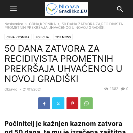
Naslovnica
CRNA KRONIKA
50 DANA ZATVORA ZA RECIDIVISTA
PROMETNIH PREKRŠAJA UHVAĆENOG U NOVOJ GRADIŠKI
CRNA KRONIKA
POLICIJA
TOP NEWS
50 DANA ZATVORA ZA
RECIDIVISTA PROMETNIH
PREKRŠAJA UHVAĆENOG U
NOVOJ GRADIŠKI
1382
0
Objavio
-
21/01/2021
Počinitelj je kažnjen kaznom zatvora
od 50 dana, te mu je izrečena zaštitna