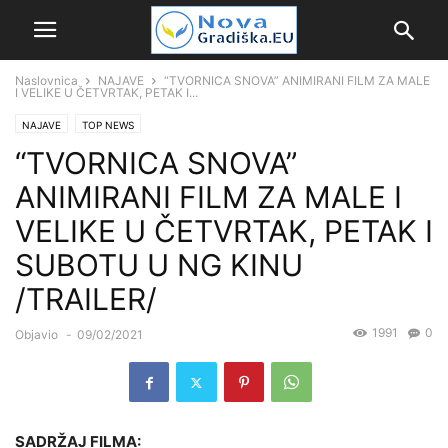
Naslovnica
NAJAVE
“TVORNICA SNOVA” ANIMIRANI FILM ZA MALE
I VELIKE U ČETVRTAK, PETAK I...
NAJAVE
TOP NEWS
“TVORNICA SNOVA”
ANIMIRANI FILM ZA MALE I
VELIKE U ČETVRTAK, PETAK I
SUBOTU U NG KINU
/TRAILER/
1991
0
Objavio
-
09/02/2021
SADRŽAJ FILMA: