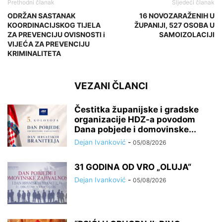
Prethodni članak
Sljedeći članak
ODRŽAN SASTANAK
16 NOVOZARAŽENIH U
KOORDINACIJSKOG TIJELA
ŽUPANIJI, 527 OSOBA U
ZA PREVENCIJU OVISNOSTI i
SAMOIZOLACIJI
VIJEĆA ZA PREVENCIJU
KRIMINALITETA
VEZANI ČLANCI
Čestitka županijske i gradske
organizacije HDZ-a povodom
Dana pobjede i domovinske...
Dejan Ivanković
-
05/08/2026
31 GODINA OD VRO „OLUJA“
Dejan Ivanković
-
05/08/2026