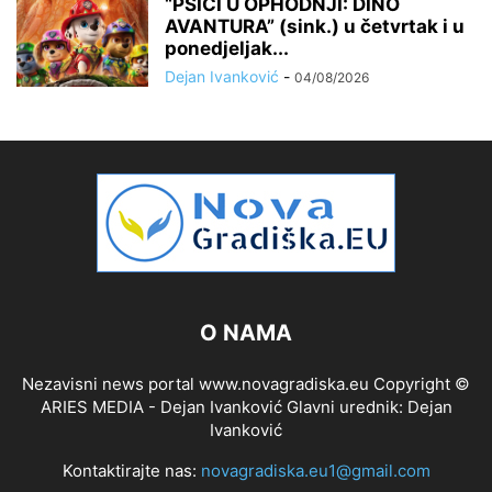
“PSIĆI U OPHODNJI: DINO
AVANTURA” (sink.) u četvrtak i u
ponedjeljak...
Dejan Ivanković
-
04/08/2026
O NAMA
Nezavisni news portal www.novagradiska.eu Copyright ©
ARIES MEDIA - Dejan Ivanković Glavni urednik: Dejan
Ivanković
Kontaktirajte nas:
novagradiska.eu1@gmail.com