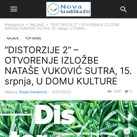
Naslovnica
NAJAVE
“DISTORZIJE 2” – OTVORENJE IZLOŽBE
NATAŠE VUKOVIĆ SUTRA, 15. srpnja, U DOMU...
NAJAVE
TOP NEWS
“DISTORZIJE 2” –
OTVORENJE IZLOŽBE
NATAŠE VUKOVIĆ SUTRA, 15.
srpnja, U DOMU KULTURE
1097
0
Objavio
Dejan Ivanković
-
14/07/2021