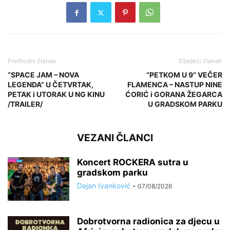
Prethodni članak
Sljedeći članak
“SPACE JAM – NOVA
“PETKOM U 9” VEČER
LEGENDA” U ČETVRTAK,
FLAMENCA – NASTUP NINE
PETAK i UTORAK U NG KINU
ĆORIĆ i GORANA ŽEGARCA
/TRAILER/
U GRADSKOM PARKU
VEZANI ČLANCI
Koncert ROCKERA sutra u
gradskom parku
Dejan Ivanković
-
07/08/2026
Dobrotvorna radionica za djecu u