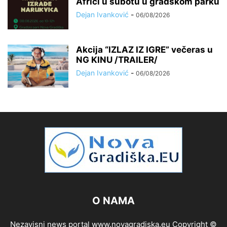
Africi u subotu u gradskom parku
Dejan Ivanković
-
06/08/2026
Akcija “IZLAZ IZ IGRE” večeras u
NG KINU /TRAILER/
Dejan Ivanković
-
06/08/2026
O NAMA
Nezavisni news portal www.novagradiska.eu Copyright ©