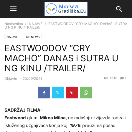
Naslovnica
NAJAVE
EASTWOODOV “CRY MACHO” DANAS i SUTRA
U NG KINU /TRAILER/
NAJAVE
TOP NEWS
EASTWOODOV “CRY
MACHO” DANAS i SUTRA U
NG KINU /TRAILER/
1316
0
Objavio
-
20/09/2021
SADRŽAJ FILMA:
Eastwood
glumi
Mikea Miloa
, nekadašnju zvijezda rodea i
isluženog uzgajivača konja koji
1979.
preuzima posao