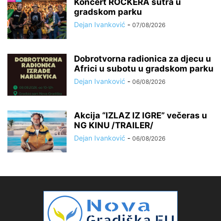
Koncert ROCKERA sutra u
gradskom parku
Dejan Ivanković
-
07/08/2026
Dobrotvorna radionica za djecu u
Africi u subotu u gradskom parku
Dejan Ivanković
-
06/08/2026
Akcija “IZLAZ IZ IGRE” večeras u
NG KINU /TRAILER/
Dejan Ivanković
-
06/08/2026