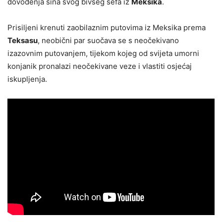
dovođenja sina svog bivšeg šefa iz
Meksika
.
Prisiljeni krenuti zaobilaznim putovima iz Meksika prema
Teksasu
, neobični par suočava se s neočekivano
izazovnim putovanjem, tijekom kojeg od svijeta umorni
konjanik pronalazi neočekivane veze i vlastiti osjećaj
iskupljenja.