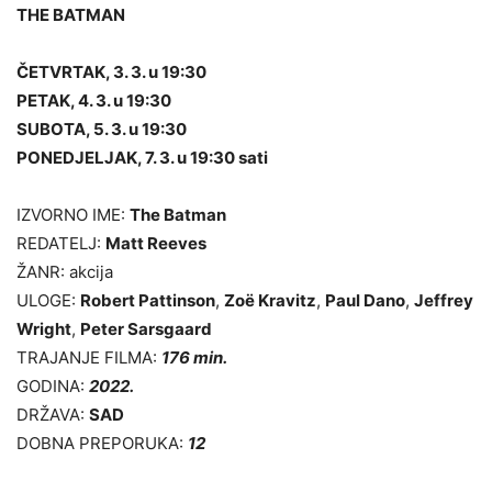
THE BATMAN
ČETVRTAK, 3. 3. u 19:30
PETAK, 4. 3. u 19:30
SUBOTA, 5. 3. u 19:30
PONEDJELJAK, 7. 3. u 19:30 sati
IZVORNO IME:
The Batman
REDATELJ:
Matt Reeves
ŽANR: akcija
ULOGE:
Robert Pattinson
,
Zoë Kravitz
,
Paul Dano
,
Jeffrey
Wright
,
Peter Sarsgaard
TRAJANJE FILMA:
176 min.
GODINA:
2022.
DRŽAVA:
SAD
DOBNA PREPORUKA:
12