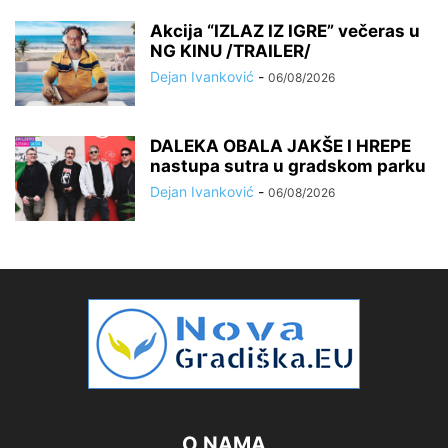
Akcija “IZLAZ IZ IGRE” večeras u
NG KINU /TRAILER/
Dejan Ivanković
-
06/08/2026
DALEKA OBALA JAKŠE I HREPE
nastupa sutra u gradskom parku
Dejan Ivanković
-
06/08/2026
O NAMA