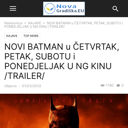
Naslovnica
NAJAVE
NOVI BATMAN u ČETVRTAK, PETAK, SUBOTU i
PONEDJELJAK U NG KINU /TRAILER/
NAJAVE
TOP NEWS
NOVI BATMAN u ČETVRTAK,
PETAK, SUBOTU i
PONEDJELJAK U NG KINU
/TRAILER/
1160
0
Objavio
-
01/03/2022