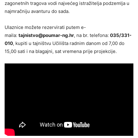
zagonetnih tragova vodi najvećeg istražitelja podzemlja u
najmračniju avanturu do sada.
Ulaznice možete rezervirati putem e-
maila:
tajnistvo@poumar-ng.hr
, na br. telefona:
035/331-
010
, kupiti u tajništvu Učilišta radnim danom od 7,00 do
15,00 sati i na blagajni, sat vremena prije projekcije.