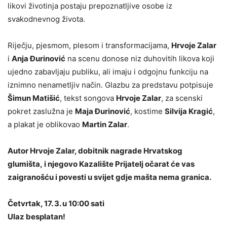
likovi životinja postaju prepoznatljive osobe iz
svakodnevnog života.
Riječju, pjesmom, plesom i transformacijama,
Hrvoje Zalar
i
Anja Đurinović
na scenu donose niz duhovitih likova koji
ujedno zabavljaju publiku, ali imaju i odgojnu funkciju na
iznimno nenametljiv način. Glazbu za predstavu potpisuje
Šimun Matišić
, tekst songova
Hrvoje Zalar
, za scenski
pokret zaslužna je
Maja Đurinović
, kostime
Silvija Kragić
,
a plakat je oblikovao
Martin Zalar
.
Autor Hrvoje Zalar, dobitnik nagrade Hrvatskog
glumišta, i njegovo Kazalište Prijatelj očarat će vas
zaigranošću i povesti u svijet gdje mašta nema granica.
Četvrtak, 17. 3. u 10:00 sati
Ulaz besplatan!