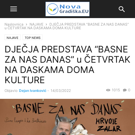
Naslovnica
NAJAVE
DJEČJA PREDSTAVA “BASNE ZA NAS DANAS”
u ČETVRTAK NA DASKAMA DOMA KULTURE
NAJAVE
TOP NEWS
DJEČJA PREDSTAVA “BASNE
ZA NAS DANAS” u ČETVRTAK
NA DASKAMA DOMA
KULTURE
1015
0
Objavio
Dejan Ivanković
-
14/03/2022