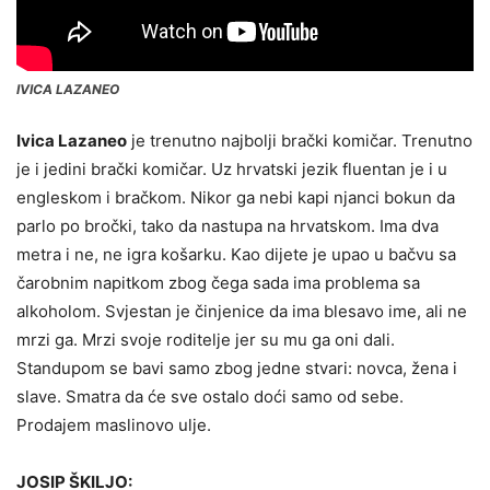
IVICA LAZANEO
Ivica Lazaneo
je trenutno najbolji brački komičar. Trenutno
je i jedini brački komičar. Uz hrvatski jezik fluentan je i u
engleskom i bračkom. Nikor ga nebi kapi njanci bokun da
parlo po bročki, tako da nastupa na hrvatskom. Ima dva
metra i ne, ne igra košarku. Kao dijete je upao u bačvu sa
čarobnim napitkom zbog čega sada ima problema sa
alkoholom. Svjestan je činjenice da ima blesavo ime, ali ne
mrzi ga. Mrzi svoje roditelje jer su mu ga oni dali.
Standupom se bavi samo zbog jedne stvari: novca, žena i
slave. Smatra da će sve ostalo doći samo od sebe.
Prodajem maslinovo ulje.
JOSIP ŠKILJO: