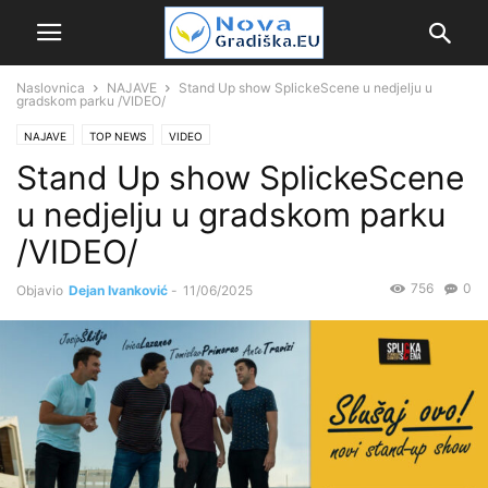
Naslovnica
NAJAVE
Stand Up show SplickeScene u nedjelju u
gradskom parku /VIDEO/
NAJAVE
TOP NEWS
VIDEO
Stand Up show SplickeScene
u nedjelju u gradskom parku
/VIDEO/
756
0
Objavio
Dejan Ivanković
-
11/06/2025