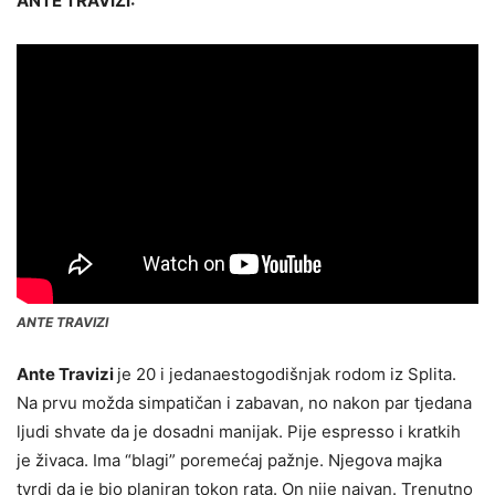
ANTE TRAVIZI:
ANTE TRAVIZI
Ante Travizi
je 20 i jedanaestogodišnjak rodom iz Splita.
Na prvu možda simpatičan i zabavan, no nakon par tjedana
ljudi shvate da je dosadni manijak. Pije espresso i kratkih
je živaca. Ima “blagi” poremećaj pažnje. Njegova majka
tvrdi da je bio planiran tokon rata. On nije naivan. Trenutno