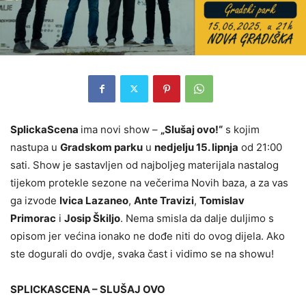
SplickaScena
ima novi show –
„Slušaj ovo!“
s kojim
nastupa u
Gradskom parku
u
nedjelju 15. lipnja
od 21:00
sati. Show je sastavljen od najboljeg materijala nastalog
tijekom protekle sezone na večerima Novih baza, a za vas
ga izvode
Ivica Lazaneo
,
Ante Travizi
,
Tomislav
Primorac
i
Josip Škiljo
. Nema smisla da dalje duljimo s
opisom jer većina ionako ne dođe niti do ovog dijela. Ako
ste dogurali do ovdje, svaka čast i vidimo se na showu!
SPLICKASCENA – SLUŠAJ OVO