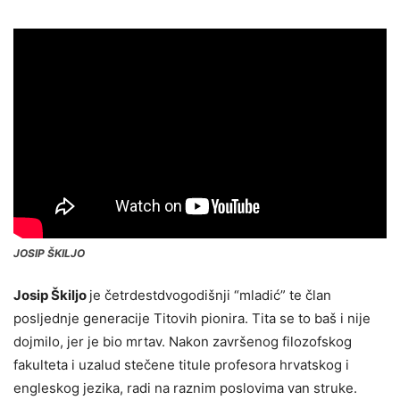
JOSIP ŠKILJO
Josip Škiljo
je četrdestdvogodišnji “mladić” te član
posljednje generacije Titovih pionira. Tita se to baš i nije
dojmilo, jer je bio mrtav. Nakon završenog filozofskog
fakulteta i uzalud stečene titule profesora hrvatskog i
engleskog jezika, radi na raznim poslovima van struke.