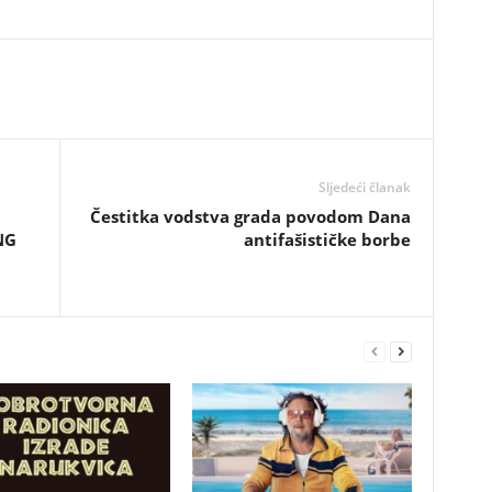
Sljedeći članak
Čestitka vodstva grada povodom Dana
NG
antifašističke borbe