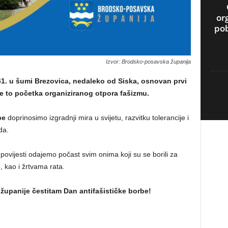
or
pob
Izvor: Brodsko-posavska županija
41. u šumi Brezovica, nedaleko od Siska, osnovan prvi
je to početka organiziranog otpora fašizmu.
be
doprinosimo izgradnji mira u svijetu, razvitku tolerancije i
da.
ovijesti odajemo počast svim onima koji su se borili za
, kao i žrtvama rata.
upanije čestitam Dan antifašističke borbe!