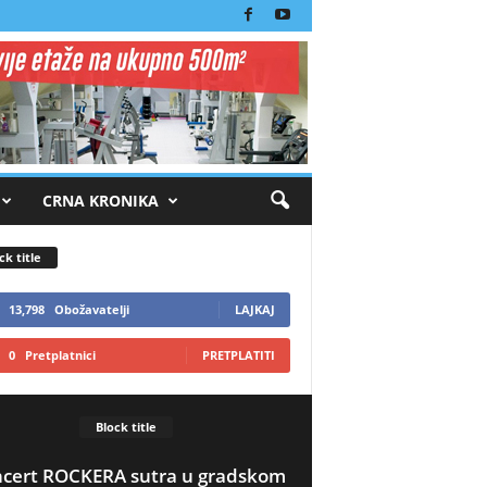
CRNA KRONIKA
ck title
13,798
Obožavatelji
LAJKAJ
0
Pretplatnici
PRETPLATITI
Block title
cert ROCKERA sutra u gradskom