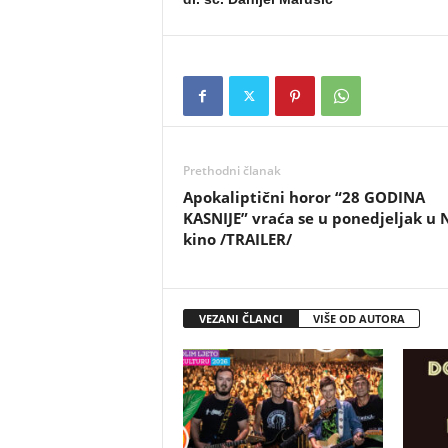
Prethodni članak
Apokaliptični horor “28 GODINA
KASNIJE” vraća se u ponedjeljak u 
kino /TRAILER/
VEZANI ČLANCI
VIŠE OD AUTORA