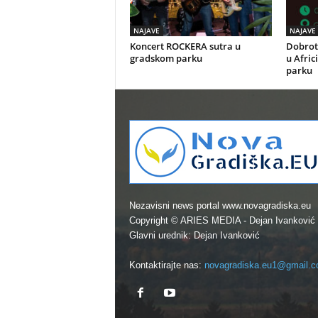
NAJAVE
NAJAVE
Koncert ROCKERA sutra u
Dobrot
gradskom parku
u Afric
parku
Nezavisni news portal www.novagradiska.eu
Copyright © ARIES MEDIA - Dejan Ivanković
Glavni urednik: Dejan Ivanković
Kontaktirajte nas:
novagradiska.eu1@gmail.