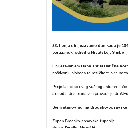
22. lipnja obilježavamo dan kada je 19
partizanski odred u Hrvatskoj. Simbol 
Obilježavanjem
Dana antifašističke bor
poštivanju sloboda te različitosti svih naro
Prisjećajući se ovog važnog datuma naše p
slobodu, dostojanstvo i pravednije društvo
Svim stanovnicima Brodsko-posavske ž
Župan Brodsko-posavske županije
dr. sc. Danijel Marušić