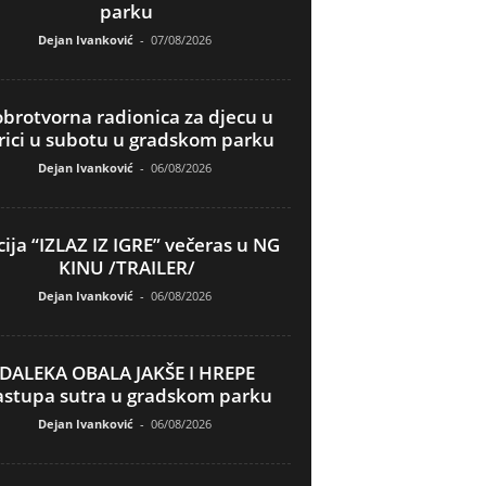
parku
Dejan Ivanković
-
07/08/2026
brotvorna radionica za djecu u
rici u subotu u gradskom parku
Dejan Ivanković
-
06/08/2026
ija “IZLAZ IZ IGRE” večeras u NG
KINU /TRAILER/
Dejan Ivanković
-
06/08/2026
DALEKA OBALA JAKŠE I HREPE
astupa sutra u gradskom parku
Dejan Ivanković
-
06/08/2026