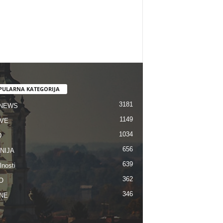
PULARNA KATEGORIJA
3181
 NEWS
1149
VE
1034
D
656
NIJA
639
lnosti
362
O
346
NE