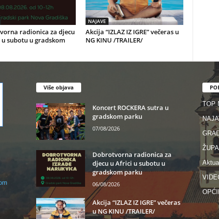
NAJAVE
vorna radionica za djecu
Akcija “IZLAZ IZ IGRE” večeras u
i u subotu u gradskom
NG KINU /TRAILER/
Više objava
PO
TOP
Koncert ROCKERA sutra u
gradskom parku
NAJA
07/08/2026
GRA
ŽUPA
Dobrotvorna radionica za
djecu u Africi u subotu u
Aktua
gradskom parku
VIDE
com
06/08/2026
OPĆI
Akcija “IZLAZ IZ IGRE” večeras
u NG KINU /TRAILER/