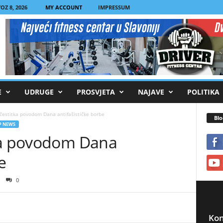
Z 8, 2026
MY ACCOUNT
IMPRESSUM
E
UDRUGE
PROSVJETA
NAJAVE
POLITIKA
čestitka povodom Dana antifašističke borbe
Blo
P NEWS
tka povodom Dana
e
0
Kon