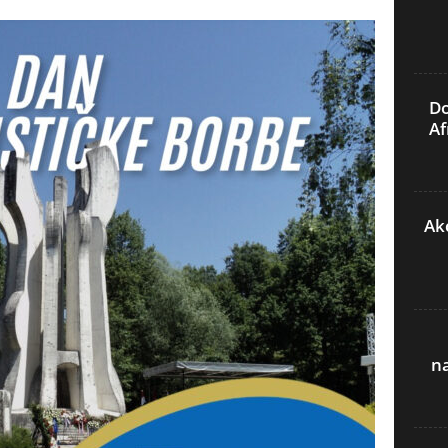
Do
Af
Akc
n