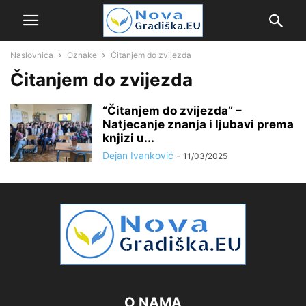
Naslovnica
Oznake
Čitanjem do zvijezda
Čitanjem do zvijezda
“Čitanjem do zvijezda” –
Natjecanje znanja i ljubavi prema
knjizi u...
Dejan Ivanković
-
11/03/2025
O NAMA