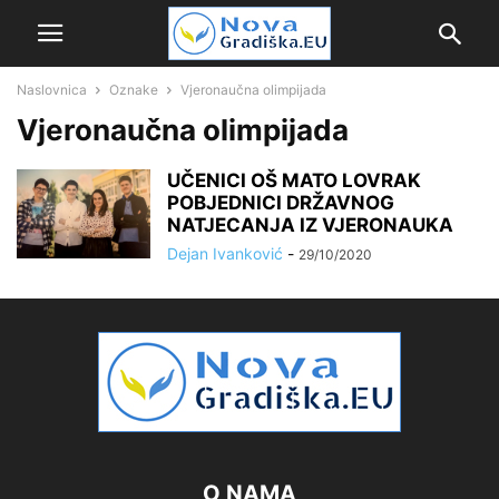
Naslovnica
Oznake
Vjeronaučna olimpijada
Vjeronaučna olimpijada
UČENICI OŠ MATO LOVRAK
POBJEDNICI DRŽAVNOG
NATJECANJA IZ VJERONAUKA
Dejan Ivanković
-
29/10/2020
O NAMA