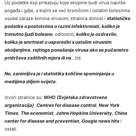
Uz podatke koji prikazuju koje skupine ljudi virus najviše
pogađa i gdje, s kojim se već kroničnim i ostalim bolestima
osobe zaraze korona virusom, stranica donosi i
statističke
podatke u postotcima o razini infektivnosti
,
koliko je
trenutno ljudi bolesno
, odnosno,
koliko je ozdravilo
,
kolika je smrtnost u usporedbi s ostalim virusnim
oboljenjima
,
rejtinge ponašanja virusa ako se pučanstvo
pridržava zaštitnih mjera ili ne
.. itd.
No, zanimljiva je i statistika količine spominjanja u
medijima diljem svijeta.
Izvori stranice su:
WHO
(Svjetska zdravstvena
organizacija)
,
Centres for disease control
,
New York
Times
,
The economist
,
Johns Hopkins University
,
China
center for disease and prevention
,
Google news hits
i
ostali.