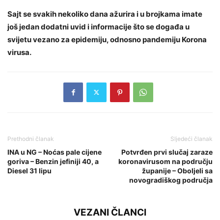
Sajt se svakih nekoliko dana ažurira i u brojkama imate
još jedan dodatni uvid i informacije što se događa u
svijetu vezano za epidemiju, odnosno pandemiju Korona
virusa.
Prethodni članak
Sljedeći članak
INA u NG – Noćas pale cijene
Potvrđen prvi slučaj zaraze
goriva – Benzin jefiniji 40, a
koronavirusom na području
Diesel 31 lipu
županije – Oboljeli sa
novogradiškog područja
VEZANI ČLANCI