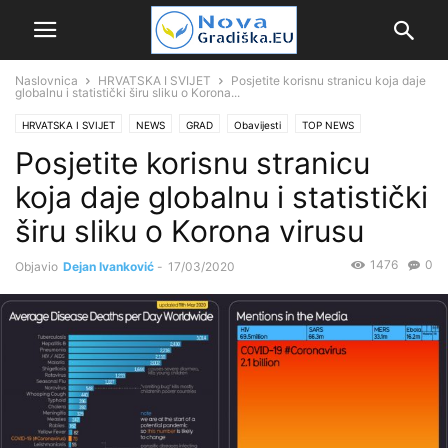
Naslovnica
HRVATSKA I SVIJET
Posjetite korisnu stranicu koja daje
globalnu i statistički širu sliku o Korona...
HRVATSKA I SVIJET
NEWS
GRAD
Obavijesti
TOP NEWS
Posjetite korisnu stranicu
koja daje globalnu i statistički
širu sliku o Korona virusu
1476
0
Objavio
Dejan Ivanković
-
17/03/2020