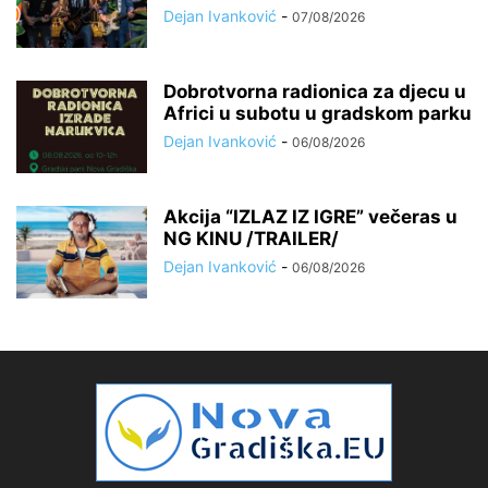
Dejan Ivanković
-
07/08/2026
Dobrotvorna radionica za djecu u
Africi u subotu u gradskom parku
Dejan Ivanković
-
06/08/2026
Akcija “IZLAZ IZ IGRE” večeras u
NG KINU /TRAILER/
Dejan Ivanković
-
06/08/2026