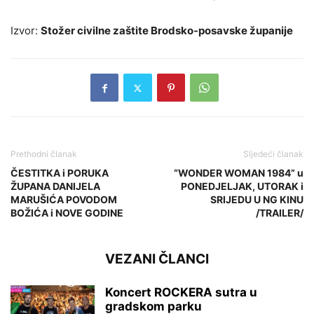
Izvor:
Stožer civilne zaštite Brodsko-posavske županije
Prethodni članak
Sljedeći članak
ČESTITKA i PORUKA
“WONDER WOMAN 1984” u
ŽUPANA DANIJELA
PONEDJELJAK, UTORAK i
MARUŠIĆA POVODOM
SRIJEDU U NG KINU
BOŽIĆA i NOVE GODINE
/TRAILER/
VEZANI ČLANCI
Koncert ROCKERA sutra u
gradskom parku