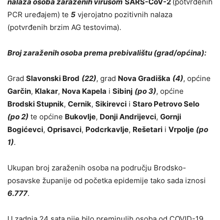
nalaza osoba zaraženih virusom
SARS-CoV-2
(potvrđenih
PCR uređajem) te
5
vjerojatno pozitivnih nalaza
(potvrđenih brzim AG testovima).
Broj zaraženih osoba prema prebivalištu (grad/općina):
Grad
Slavonski Brod
(22)
, grad
Nova Gradiška
(4)
, općine
Garčin
,
Klakar
,
Nova Kapela
i
Sibinj
(po 3)
, općine
Brodski Stupnik
,
Cernik
,
Sikirevci
i
Staro Petrovo Selo
(po 2)
te općine
Bukovlje
,
Donji Andrijevci
,
Gornji
Bogićevci
,
Oprisavci
,
Podcrkavlje
,
Rešetari
i
Vrpolje
(po
1)
.
Ukupan broj zaraženih osoba na području Brodsko-
posavske županije od početka epidemije tako sada iznosi
6.777
.
U zadnja 24 sata nije bilo preminulih osoba od COVID-19.