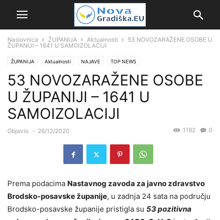
Naslovnica
ŽUPANIJA
Aktualnosti
53 NOVOZARAŽENE OSOBE U
ŽUPANIJI – 1641 U SAMOIZOLACIJI
ŽUPANIJA
Aktualnosti
NAJAVE
TOP NEWS
53 NOVOZARAŽENE OSOBE
U ŽUPANIJI – 1641 U
SAMOIZOLACIJI
1182
0
Objavio
-
26/12/2020
Prema podacima
Nastavnog zavoda za javno zdravstvo
Brodsko-posavske županije
, u zadnja 24 sata na području
Brodsko-posavske županije pristigla su
53 pozitivna