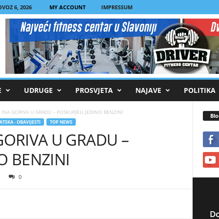
VOZ 6, 2026
MY ACCOUNT
IMPRESSUM
E
UDRUGE
PROSVJETA
NAJAVE
POLITIKA
 INA GORIVA U GRADU – POSKUPJELI JEDINO BENZINI
Blo
TSKA - OBAVIJESTI
TOP NEWS
GORIVA U GRADU –
O BENZINI
0
Do