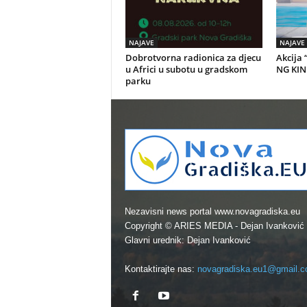
NAJAVE
NAJAVE
Dobrotvorna radionica za djecu
Akcija 
u Africi u subotu u gradskom
NG KIN
parku
Nezavisni news portal www.novagradiska.eu
Copyright © ARIES MEDIA - Dejan Ivanković
Glavni urednik: Dejan Ivanković
Kontaktirajte nas:
novagradiska.eu1@gmail.