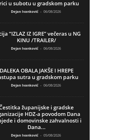
rici u subotu u gradskom parku
Dejan Ivanković
-
06/08/2026
ija “IZLAZ IZ IGRE” večeras u NG
KINU /TRAILER/
Dejan Ivanković
-
06/08/2026
DALEKA OBALA JAKŠE I HREPE
astupa sutra u gradskom parku
Dejan Ivanković
-
06/08/2026
Čestitka županijske i gradske
ganizacije HDZ-a povodom Dana
jede i domovinske zahvalnosti i
Dana...
Dejan Ivanković
-
05/08/2026