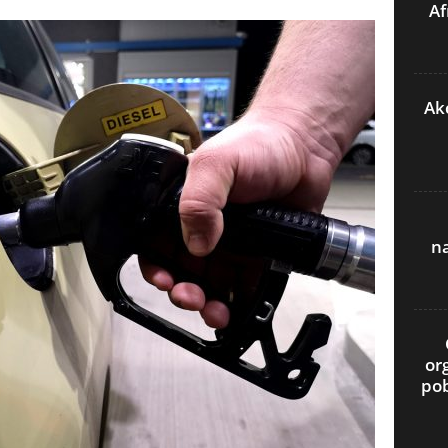
Af
Akc
n
or
pob