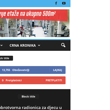
CRNA KRONIKA
ck title
13,755
Obožavatelji
LAJKAJ
0
Pretplatnici
PRETPLATITI
Block title
brotvorna radionica za djecu u