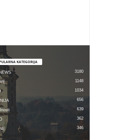
PULARNA KATEGORIJA
3180
 NEWS
1148
VE
1034
D
656
NIJA
639
lnosti
362
O
346
NE