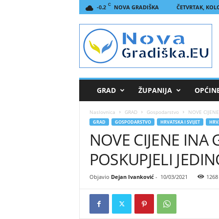
C
NOVA GRADIŠKA
ČETVRTAK, KOLO
-0.2
N
o
v
a
G
r
a
GRAD
ŽUPANIJA
OPĆIN
d
i
Naslovnica
GRAD
Gospodarstvo
NOVE CIJENE
š
GRAD
GOSPODARSTVO
HRVATSKA I SVIJET
HRVA
k
NOVE CIJENE INA 
a
.
POSKUPJELI JEDIN
E
U
Objavio
Dejan Ivanković
-
10/03/2021
1268