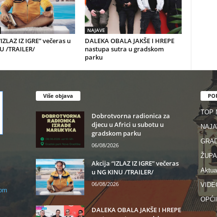
NAJAVE
“IZLAZ IZ IGRE” večeras u
DALEKA OBALA JAKŠE I HREPE
U /TRAILER/
nastupa sutra u gradskom
parku
Više objava
PO
TOP
Dobrotvorna radionica za
djecu u Africi u subotu u
NAJA
gradskom parku
GRA
06/08/2026
ŽUPA
Akcija “IZLAZ IZ IGRE” večeras
Aktua
u NG KINU /TRAILER/
06/08/2026
VIDE
com
OPĆI
DALEKA OBALA JAKŠE I HREPE