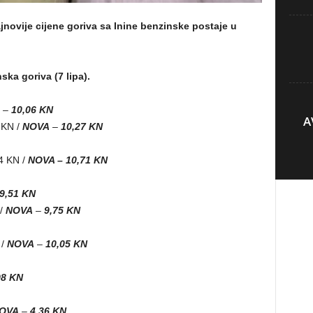
ovije cijene goriva sa Inine benzinske postaje u
ka goriva (7 lipa).
–
10,06 KN
A
 KN /
NOVA
–
10,27 KN
4 KN /
NOVA – 10,71 KN
9,51 KN
 /
NOVA
–
9,75 KN
 /
NOVA
–
10,05 KN
98 KN
OVA
–
4,36 KN