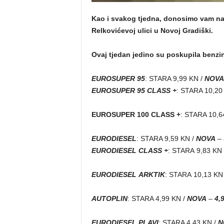
Kao i svakog tjedna,
donosimo vam najn
Relkovićevoj ulici u Novoj Gradiški.
Ovaj tjedan jedino su poskupila benzins
EUROSUPER 95
: STARA 9,99 KN /
NOVA
EUROSUPER 95 CLASS
+
: STARA 10,20
EUROSUPER 100 CLASS +
: STARA 10,6
EURODIESEL
: STARA 9,59 KN /
NOVA
–
EURODIESEL CLASS +
: STARA 9,83 KN
EURODIESEL
ARKTIK
: STARA 10,13 KN
AUTOPLIN
: STARA 4,99 KN /
NOVA
–
4,
EURODIESEL PLAVI
: STARA 4,43 KN /
N