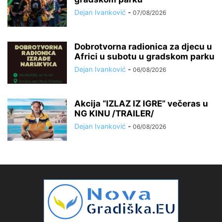
Dejan Ivanković
-
07/08/2026
Dobrotvorna radionica za djecu u
Africi u subotu u gradskom parku
Dejan Ivanković
-
06/08/2026
Akcija “IZLAZ IZ IGRE” večeras u
NG KINU /TRAILER/
Dejan Ivanković
-
06/08/2026