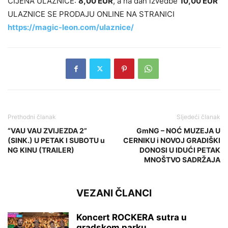
CIJENA ULAZNICE:
8,00 EUR
, a na dan izvedbe
10,00 EUR
ULAZNICE SE PRODAJU ONLINE NA STRANICI
https://magic-leon.com/ulaznice/
Prethodni članak
Sljedeći članak
“VAU VAU ZVIJEZDA 2”
GmNG – NOĆ MUZEJA U
(SINK.) U PETAK I SUBOTU u
CERNIKU i NOVOJ GRADIŠKI
NG KINU (TRAILER)
DONOSI U IDUĆI PETAK
MNOŠTVO SADRŽAJA
VEZANI ČLANCI
Koncert ROCKERA sutra u
gradskom parku