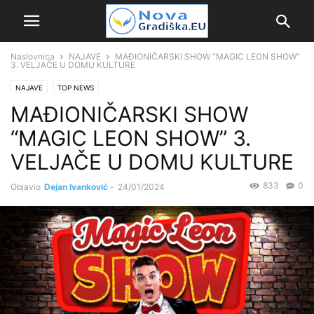
Naslovnica
NAJAVE
MAĐIONIČARSKI SHOW “MAGIC LEON SHOW”
3. VELJAČE U DOMU KULTURE
NAJAVE
TOP NEWS
MAĐIONIČARSKI SHOW
“MAGIC LEON SHOW” 3.
VELJAČE U DOMU KULTURE
833
0
Objavio
Dejan Ivanković
-
24/01/2024