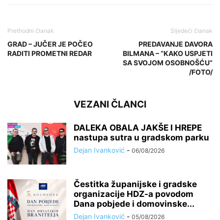
Prethodni članak
Sljedeći članak
GRAD – JUČER JE POČEO
PREDAVANJE DAVORA
RADITI PROMETNI REDAR
BILMANA – “KAKO USPJETI
SA SVOJOM OSOBNOŠĆU”
/FOTO/
VEZANI ČLANCI
DALEKA OBALA JAKŠE I HREPE
nastupa sutra u gradskom parku
Dejan Ivanković
-
06/08/2026
Čestitka županijske i gradske
organizacije HDZ-a povodom
Dana pobjede i domovinske...
Dejan Ivanković
-
05/08/2026