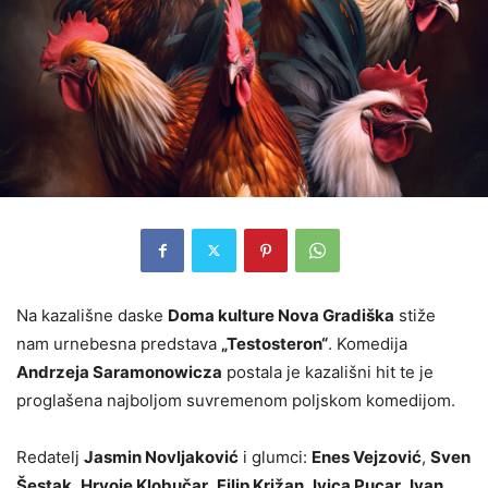
Na kazališne daske
Doma kulture Nova Gradiška
stiže
nam urnebesna predstava
„Testosteron“
. Komedija
Andrzeja Saramonowicza
postala je kazališni hit te je
proglašena najboljom suvremenom poljskom komedijom.
Redatelj
Jasmin Novljaković
i glumci:
Enes Vejzović
,
Sven
Šestak
,
Hrvoje Klobučar
,
Filip Križan
,
Ivica Pucar
,
Ivan