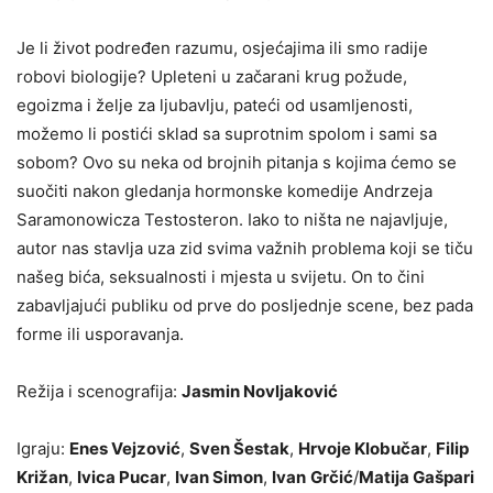
Je li život podređen razumu, osjećajima ili smo radije
robovi biologije? Upleteni u začarani krug požude,
egoizma i želje za ljubavlju, pateći od usamljenosti,
možemo li postići sklad sa suprotnim spolom i sami sa
sobom? Ovo su neka od brojnih pitanja s kojima ćemo se
suočiti nakon gledanja hormonske komedije Andrzeja
Saramonowicza Testosteron. Iako to ništa ne najavljuje,
autor nas stavlja uza zid svima važnih problema koji se tiču
našeg bića, seksualnosti i mjesta u svijetu. On to čini
zabavljajući publiku od prve do posljednje scene, bez pada
forme ili usporavanja.
Režija i scenografija:
Jasmin Novljaković
Igraju:
Enes Vejzović
,
Sven Šestak
,
Hrvoje Klobučar
,
Filip
Križan
,
Ivica Pucar
,
Ivan Simon
,
Ivan
Grčić
/
Matija Gašpari