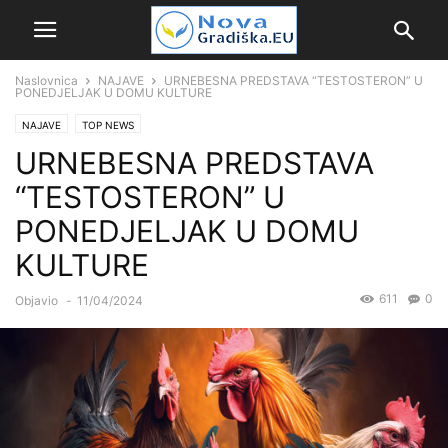
Naslovnica
NAJAVE
URNEBESNA PREDSTAVA “TESTOSTERON” U
PONEDJELJAK U DOMU KULTURE
NAJAVE
TOP NEWS
URNEBESNA PREDSTAVA
“TESTOSTERON” U
PONEDJELJAK U DOMU
KULTURE
611
0
Objavio
-
11/04/2024